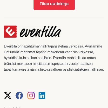
Tilaa uutiskirje
Eventilla on tapahtumanhallintajärjestelmä verkossa. Avullamme
luot unohtumattomat tapahtumakokemukset niin verkossa,
hybiridinä kuin paikan päälläkin. Eventilla mahdollistaa oman
brändisi mukaisen ilmoittautumisprosessin, automaattisen
tapahtumaviestinnän ja tietoturvallisen osallistujatietojen hallinnan.