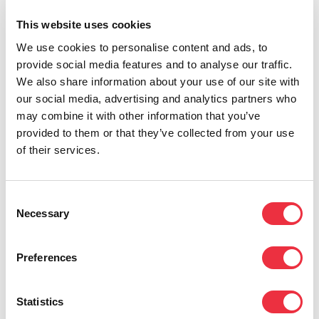
This website uses cookies
We use cookies to personalise content and ads, to
provide social media features and to analyse our traffic.
Andra integrationer
We also share information about your use of our site with
Eventillas integrationer underlättar hanteringen
our social media, advertising and analytics partners who
av ekonomin, marknadsföringen och CRM-
may combine it with other information that you’ve
datan.
provided to them or that they’ve collected from your use
of their services.
Consent
Läs mer
Necessary
Selection
Preferences
För utvecklare
Statistics
Eventilla är en säker molnbaserad tjänst med