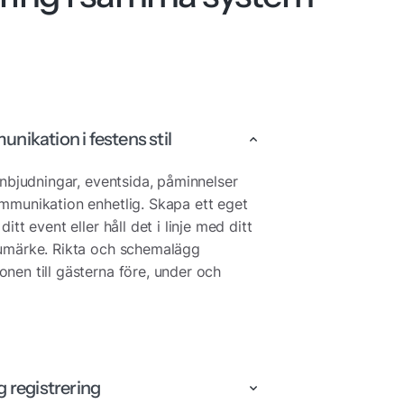
ikation i festens stil
inbjudningar, eventsida, påminnelser
mmunikation enhetlig. Skapa ett eget
itt event eller håll det i linje med ditt
umärke. Rikta och schemalägg
nen till gästerna före, under och
 registrering