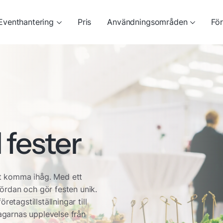
Eventhantering
Pris
Användningsområden
Fö
l fester
att komma ihåg. Med ett
ördan och gör festen unik.
etagstillställningar till
tagarnas upplevelse från