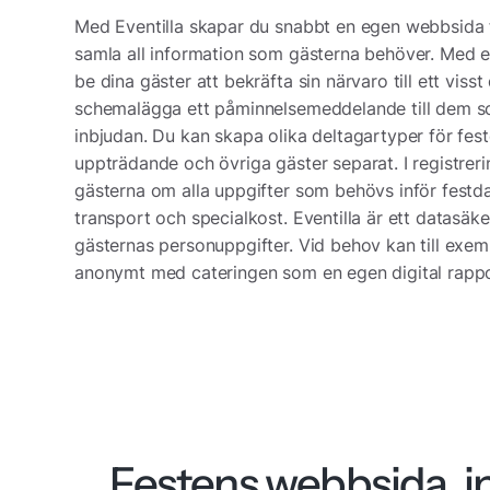
Med Eventilla skapar du snabbt en egen webbsida f
samla all information som gästerna behöver. Med 
be dina gäster att bekräfta sin närvaro till ett vis
schemalägga ett påminnelsemeddelande till dem so
inbjudan. Du kan skapa olika deltagartyper för feste
uppträdande och övriga gäster separat. I registrer
gästerna om alla uppgifter som behövs inför festd
transport och specialkost. Eventilla är ett datasäke
gästernas personuppgifter. Vid behov kan till exem
anonymt med cateringen som en egen digital rappo
Festens webbsida, i