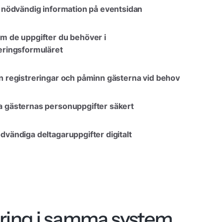
l nödvändig information på eventsidan
m de uppgifter du behöver i
eringsformuläret
n registreringar och påminn gästerna vid behov
a gästernas personuppgifter säkert
dvändiga deltagaruppgifter digitalt
ering i samma system