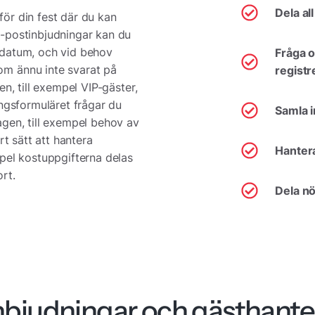
Dela al
ör din fest där du kan
e-postinbjudningar kan du
st datum, och vid behov
Fråga o
m ännu inte svarat på
registr
n, till exempel VIP-gäster,
ingsformuläret frågar du
Samla i
agen, till exempel behov av
rt sätt att hantera
Hanter
pel kostuppgifterna delas
rt.
Dela nö
nbjudningar och gästhant