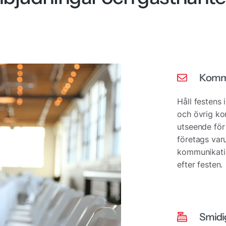
Kommun
Håll festens 
och övrig ko
utseende för d
företags var
kommunikatio
efter festen.
Smidig