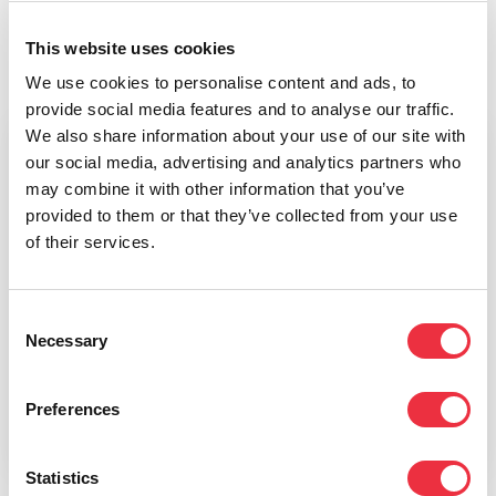
This website uses cookies
We use cookies to personalise content and ads, to
provide social media features and to analyse our traffic.
We also share information about your use of our site with
our social media, advertising and analytics partners who
Haluatko kuulla meistä lisää?
may combine it with other information that you’ve
provided to them or that they’ve collected from your use
Ota yhteyttä, niin palaamme pian asiaan.
of their services.
Consent
Necessary
Selection
Ota yhteyttä
Preferences
Statistics