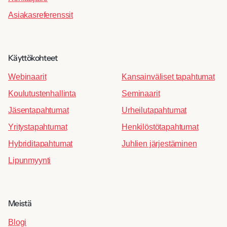
Asiakasreferenssit
Käyttökohteet
Webinaarit
Kansainväliset tapahtumat
Koulutustenhallinta
Seminaarit
Jäsentapahtumat
Urheilutapahtumat
Yritystapahtumat
Henkilöstötapahtumat
Hybriditapahtumat
Juhlien järjestäminen
Lipunmyynti
Meistä
Blogi