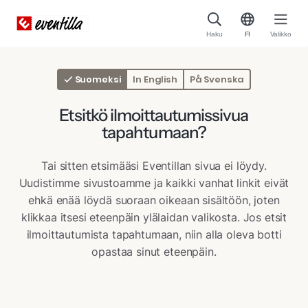
Haku
FI
Valikko
Suomeksi
In English
På Svenska
Etsitkö ilmoittautumissivua
tapahtumaan?
Tai sitten etsimääsi Eventillan sivua ei löydy.
Uudistimme sivustoamme ja kaikki vanhat linkit eivät
ehkä enää löydä suoraan oikeaan sisältöön, joten
klikkaa itsesi eteenpäin ylälaidan valikosta. Jos etsit
ilmoittautumista tapahtumaan, niin alla oleva botti
opastaa sinut eteenpäin.