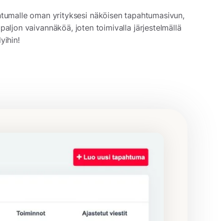
htumalle oman yrityksesi näköisen tapahtumasivun,
paljon vaivannäköä, joten toimivalla järjestelmällä
yihin!