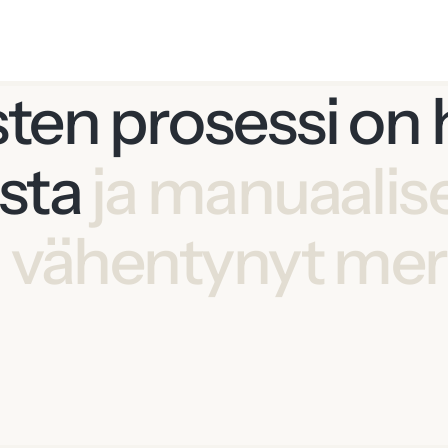
en prosessi on h
asta
ja manuaalis
n vähentynyt merk