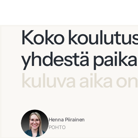
Koko koulutust
yhdestä paik
kuluva aika o
Henna Piirainen
POHTO