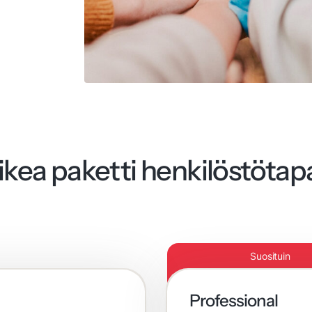
oikea paketti henkilöstötap
Suosituin
Professional