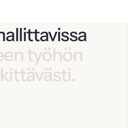
allittavissa
een työhön
ittävästi.