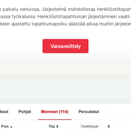
n palvelu verkossa. Järjestelmä mahdollistaa henkilöstötapa
massa työkalussa. Henkilöstötapahtuman järjestäminen vaatii 
teen ajastettu tapahtumapolku säästää aikaa muihin järjestel
Varaa esittely