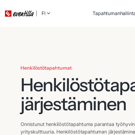
FI
Tapahtumanhallint
Henkilöstötapahtumat
Henkilöstötap
järjestäminen
Onnistunut henkilöstötapahtuma parantaa työhyvinv
yrityskulttuuria. Henkilöstötapahtuman järjestäminen