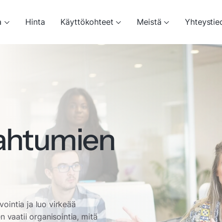
a
Hinta
Käyttökohteet
Meistä
Yhteystie
ahtumien
ointia ja luo virkeää
 vaatii organisointia, mitä