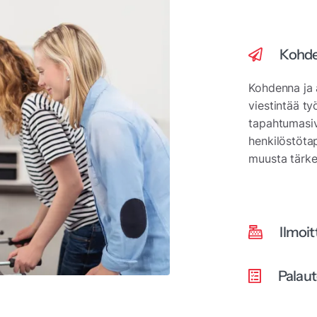
Kohde
Kohdenna ja 
viestintää ty
tapahtumasiv
henkilöstöta
muusta tärke
Ilmoi
Palaut