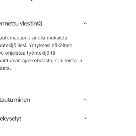
nnettu viestintä
automatisoi brändisi mukaista
öntekijöillesi. Yrityksesi näköinen
u ohjeistaa työntekijöitä
pahtuman ajankohdasta, sijainnista ja
ästä.
ttautuminen
ekyselyt