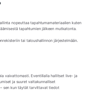
?
hallinta nopeuttaa tapahtumamateriaalien kuten
keräämisestä tapahtumien jälkeen mutkatonta.
ekisteriin tai taloushallinnon järjestelmään.
 vaivattomasti. Eventillalla hallitset live- ja
iset ja suuret valtakunnalliset
sen kun täytät tarvittavat tiedot