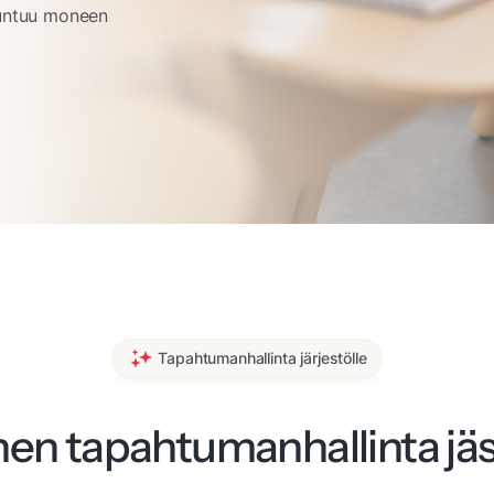
uuntuu moneen
Tapahtumanhallinta järjestölle
nen tapahtumanhallinta jä