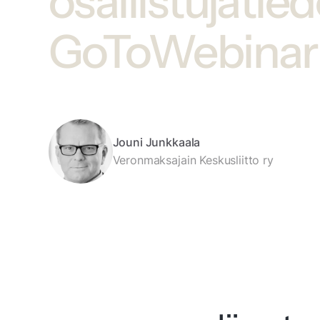
osallistujatied
GoToWebinari
Jouni Junkkaala
Veronmaksajain Keskusliitto ry