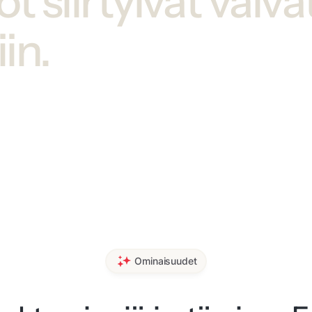
ot siirtyivät vaiv
in.
Ominaisuudet