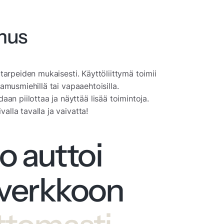
mus
n tarpeiden mukaisesti. Käyttöliittymä toimii
tamusmiehillä tai vapaaehtoisilla.
an piilottaa ja näyttää lisää toimintoja.
alla tavalla ja vaivatta!
o auttoi
 verkkoon