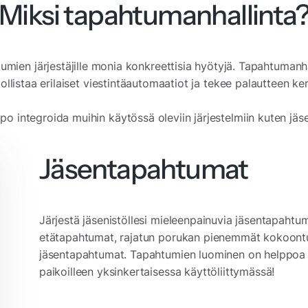
Miksi tapahtumanhallinta
umien järjestäjille monia konkreettisia hyötyjä. Tapahtuman
ollistaa erilaiset viestintäautomaatiot ja tekee palautteen 
 integroida muihin käytössä oleviin järjestelmiin kuten jäsenr
Jäsentapahtumat
Järjestä jäsenistöllesi mieleenpainuvia jäsentapahtumia
etätapahtumat, rajatun porukan pienemmät kokoontum
jäsentapahtumat. Tapahtumien luominen on helppoa – 
paikoilleen yksinkertaisessa käyttöliittymässä!