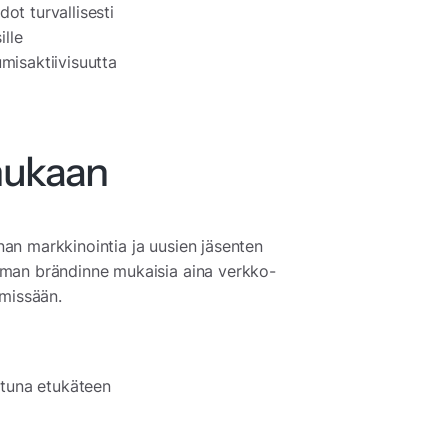
dot turvallisesti
ille
umisaktiivisuutta
mukaan
an markkinointia ja uusien jäsenten
oman brändinne mukaisia aina verkko-
 missään.
ttuna etukäteen