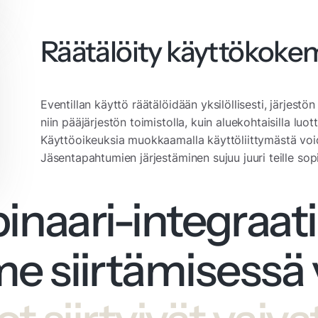
Räätälöity käyttökoke
Eventillan käyttö räätälöidään yksilöllisesti, järjestö
niin pääjärjestön toimistolla, kuin aluekohtaisilla luot
Käyttöoikeuksia muokkaamalla käyttöliittymästä voida
Jäsentapahtumien järjestäminen sujuu juuri teille sopiv
inaari-integraati
e siirtämisessä