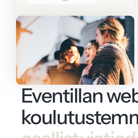
Eventillan web
koulutustemm