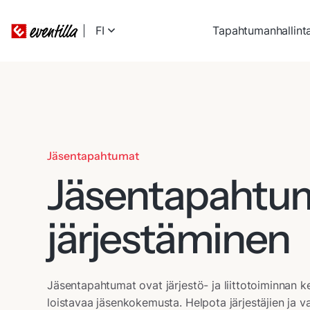
FI
Tapahtumanhallint
Jäsentapahtumat
Jäsentapahtu
järjestäminen
Jäsentapahtumat ovat järjestö- ja liittotoiminnan 
loistavaa jäsenkokemusta. Helpota järjestäjien ja 