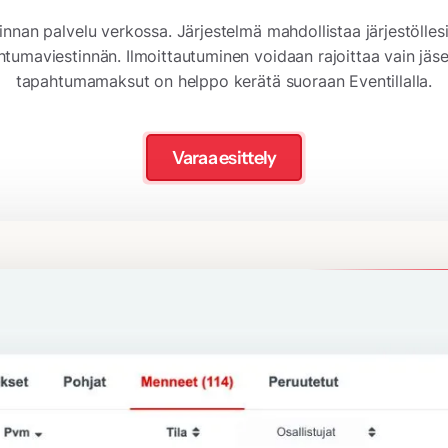
nnan palvelu verkossa. Järjestelmä mahdollistaa järjestölle
tumaviestinnän. Ilmoittautuminen voidaan rajoittaa vain jäsen
tapahtumamaksut on helppo kerätä suoraan Eventillalla.
Varaa esittely