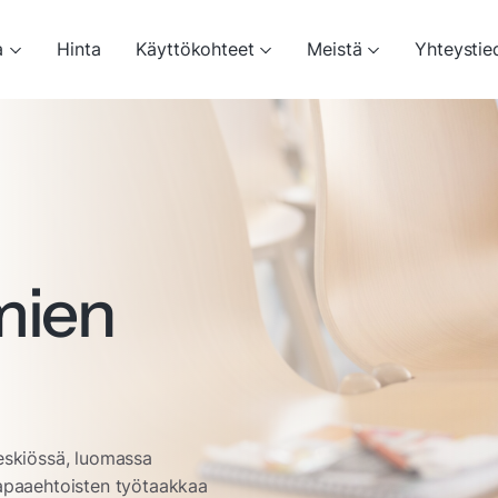
a
Hinta
Käyttökohteet
Meistä
Yhteystie
mien
keskiössä, luomassa
vapaaehtoisten työtaakkaa