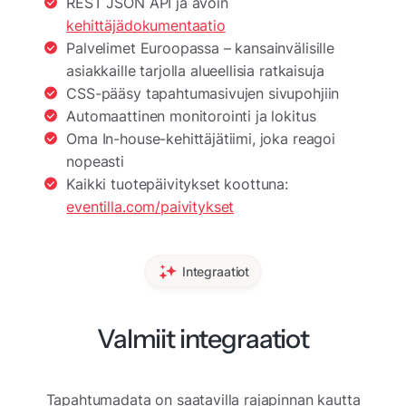
REST JSON API ja avoin
kehittäjädokumentaatio
Palvelimet Euroopassa – kansainvälisille
asiakkaille tarjolla alueellisia ratkaisuja
CSS-pääsy tapahtumasivujen sivupohjiin
Automaattinen monitorointi ja lokitus
Oma In-house-kehittäjätiimi, joka reagoi
nopeasti
Kaikki tuotepäivitykset koottuna:
eventilla.com/paivitykset
Integraatiot
Valmiit integraatiot
Tapahtumadata on saatavilla rajapinnan kautta