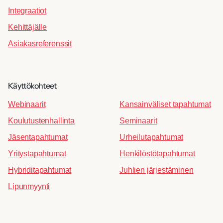
Integraatiot
Kehittäjälle
Asiakasreferenssit
Käyttökohteet
Webinaarit
Kansainväliset tapahtumat
Koulutustenhallinta
Seminaarit
Jäsentapahtumat
Urheilutapahtumat
Yritystapahtumat
Henkilöstötapahtumat
Hybriditapahtumat
Juhlien järjestäminen
Lipunmyynti