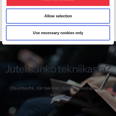
vähimpien oikeuksien periaatteella. Palvelu on
myös täysin GDPR-yhteensopiva.
Allow selection
Lue lisää ISO/IEC 27001 -sertifioinnista
Use necessary cookies only
Jutellaanko tekniikasta?
Ota yhteyttä, niin tekninen tiimimme vastaa sinulle
suoraan.