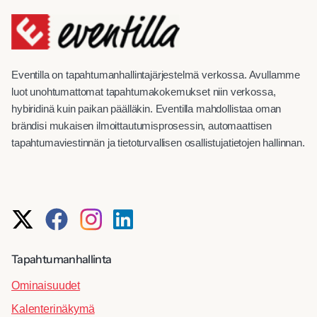
Eventilla on tapahtumanhallintajärjestelmä verkossa. Avullamme
luot unohtumattomat tapahtumakokemukset niin verkossa,
hybiridinä kuin paikan päälläkin. Eventilla mahdollistaa oman
brändisi mukaisen ilmoittautumisprosessin, automaattisen
tapahtumaviestinnän ja tietoturvallisen osallistujatietojen hallinnan.
Tapahtumanhallinta
Ominaisuudet
Kalenterinäkymä