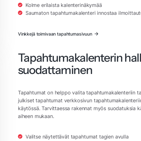
Kolme erilaista kalenterinäkymää
Saumaton tapahtumakalenteri innostaa ilmoittau
Vinkkejä toimivaan tapahtumasivuun
Tapahtumakalenterin halli
suodattaminen
Tapahtumat on helppo valita tapahtumakalenteriin tagi
julkiset tapahtumat verkkosivun tapahtumakalenterii
käytössä. Tarvittaessa rakennat myös suodatuksia käv
aiheen mukaan.
Valitse näytettävät tapahtumat tagien avulla