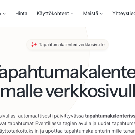
a
Hinta
Käyttökohteet
Meistä
Yhteystie
Tapahtumakalenteri verkkosivuille
apahtumakalente
malle verkkosivul
ivullasi automaattisesti päivittyvässä
tapahtumakalenteris
sevat tapahtumat Eventillassa tagien avulla ja uudet tapahtuma
 käyttötarkoituksiin ja upottaa tapahtumakalenterin mille taha