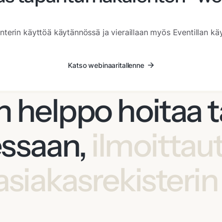
erin käyttöä käytännössä ja vieraillaan myös Eventillan käy
Katso webinaaritallenne
on helppo hoitaa
ssaan,
ilmoittau
asiakasrekisterin