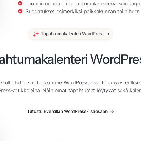
Luo niin monta eri tapahtumakalenteria kuin tarp
Suodatukset esimerkiksi paikkakunnan tai aihee
Tapahtumakalenteri WordPressiin
ahtumakalenteri WordPres
tolle helposti. Tarjoamme WordPressiä varten myös erillise
ess-artikkeleina. Näin omat tapahtumat löytyvät sekä kalent
Tutustu Eventillan WordPress-lisäosaan