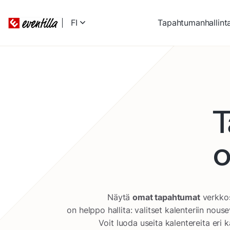
FI
Tapahtumanhallint
T
o
Näytä
omat tapahtumat
verkkos
on helppo hallita: valitset kalenteriin nou
Voit luoda useita kalentereita eri