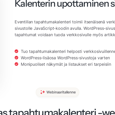
Kalenterin upottaminen si
Eventillan tapahtumakalenteri toimii itsenäisenä ver
sivustolle JavaScript-koodin avulla. WordPress-sivus
tapahtumat voidaan tuoda verkkosivulle myös artikk
Tuo tapahtumakalenteri helposti verkkosivuillenn
WordPress-lisäosa WordPress-sivustoja varten
Monipuoliset näkymät ja listaukset eri tarpeisiin
Webinaaritallenne
s tapahtumakalenteri -we