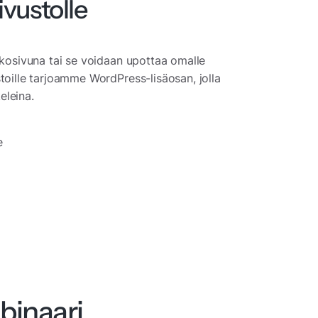
vustolle
kkosivuna tai se voidaan upottaa omalle
toille tarjoamme WordPress-lisäosan, jolla
eleina.
e
binaari