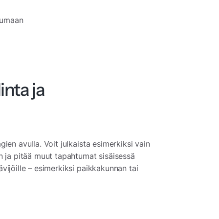
tumaan
nta ja
en avulla. Voit julkaista esimerkiksi vain
n ja pitää muut tapahtumat sisäisessä
ijöille – esimerkiksi paikkakunnan tai