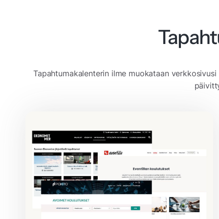
Tapaht
Tapahtumakalenterin ilme muokataan verkkosivusi b
päivit