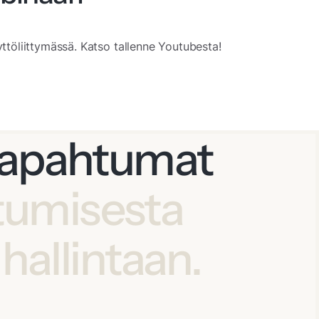
ttöliittymässä. Katso tallenne Youtubesta!
 tapahtumat
tumisesta
 hallintaan.