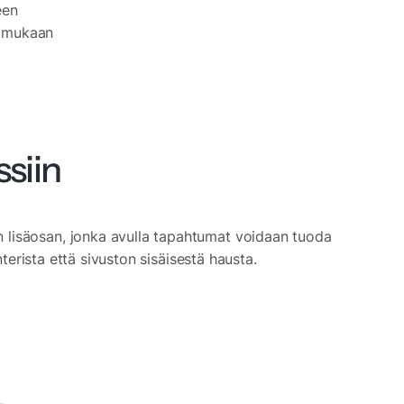
een
n mukaan
siin
n lisäosan, jonka avulla tapahtumat voidaan tuoda
erista että sivuston sisäisestä hausta.