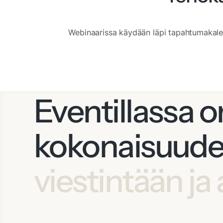
Webinaarissa käydään läpi tapahtumakalent
Eventillassa 
kokonaisuude
viestintään ja 