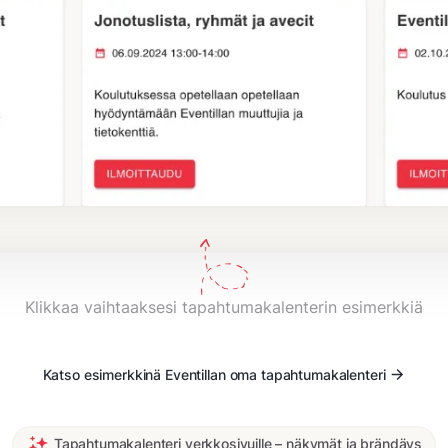
Klikkaa vaihtaaksesi tapahtumakalenterin esimerkkiä
Katso esimerkkinä Eventillan oma tapahtumakalenteri
Tapahtumakalenteri verkkosivuille – näkymät ja brändäys