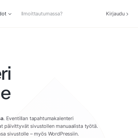
dot
Ilmoittautumassa?
Kirjaudu
ri
le
sa
. Eventillan tapahtumakalenteri
t päivittyvät sivustollen manuaalista työtä.
nsa sivustolle – myös WordPressiin.