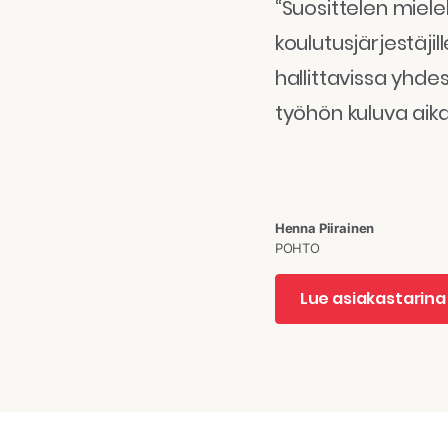
“Suosittelen mielel
koulutusjärjestäjil
hallittavissa yhd
työhön kuluva aika
Henna Piirainen
POHTO
Lue asiakastarin