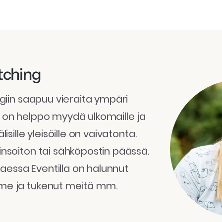
itching
ngiin saapuu vieraita ympäri
 on helppo myydä ulkomaille ja
isille yleisöille on vaivatonta.
insoiton tai sähköpostin päässä.
essa Eventilla on halunnut
me ja tukenut meitä mm.