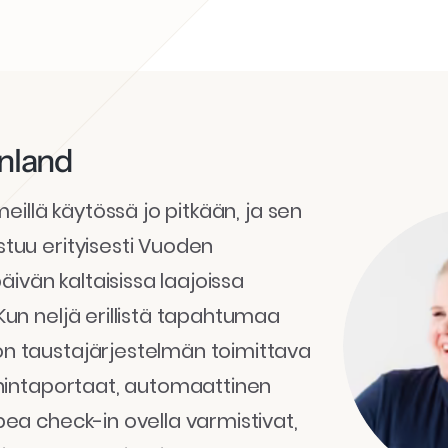
inland
 meillä käytössä jo pitkään, ja sen
stuu erityisesti Vuoden
vän kaltaisissa laajoissa
Kun neljä erillistä tapahtumaa
n taustajärjestelmän toimittava
t hintaportaat, automaattinen
pea check-in ovella varmistivat,