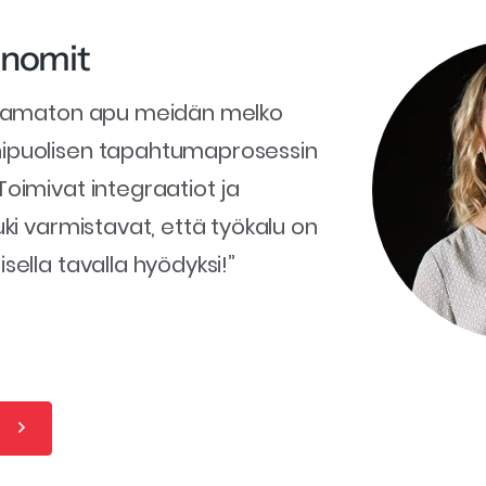
nomit
rvaamaton apu meidän melko
ipuolisen tapahtumaprosessin
oimivat integraatiot ja
uki varmistavat, että työkalu on
sella tavalla hyödyksi!”
a