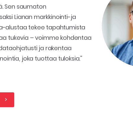
mä. Sen saumaton
aksi Lianan markkinointi-ja
ia-alustaa tekee tapahtumista
intaa tukevia – voimme kohdentaa
taohjatusti ja rakentaa
ntia, joka tuottaa tuloksia.”
a