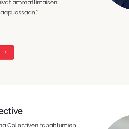
 saivat ammattimaisen
saapuessaan.”
a
ctive
ma Collectiven tapahtumien