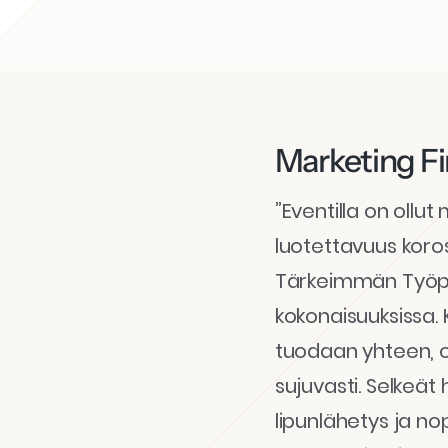
Marketing F
”Eventilla on ollut
luotettavuus koro
Tärkeimmän Työpäi
kokonaisuuksissa. 
tuodaan yhteen, o
sujuvasti. Selkeä
lipunlähetys ja no