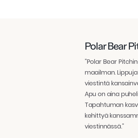
Polar Bear P
”Polar Bear Pitchi
maailman. Lippuja
viestintä kansainväl
Apu on aina puhel
Tapahtuman kasva
kehittyä kanssam
viestinnässä.”