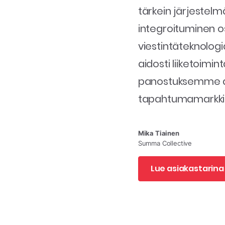
tärkein järjestel
integroituminen os
viestintäteknolog
aidosti liiketoim
panostuksemme da
tapahtumamarkkinoi
Mika Tiainen
Summa Collective
Lue asiakastarin