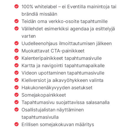
100% whitelabel – ei Eventilla mainintoja tai
brändiä missään
Teidän oma verkko-osoite tapahtumille
Välilehdet esimerkiksi agendaa ja esittelyjä
varten
Uudelleenohjaus ilmoittautumisen jälkeen
Muokattavat CTA-painikkeet
Kalenteripainikkeet tapahtumasivulle
Kartta ja navigointi tapahtumapaikalle
Videon upottaminen tapahtumasivulle
Kieliversiot ja aikavyöhykkeen valinta
Hakukonenäkyvyyden asetukset
Somejakopainikkeet
Tapahtumasivu suojattavissa salasanalla
Osallistujalistan näyttäminen
tapahtumasivulla
Erillisen somejakokuvan määritys