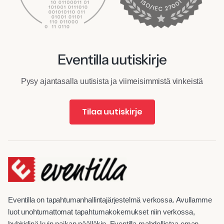
Eventilla uutiskirje
Pysy ajantasalla uutisista ja viimeisimmistä vinkeistä
Tilaa uutiskirje
Eventilla on tapahtumanhallintajärjestelmä verkossa. Avullamme
luot unohtumattomat tapahtumakokemukset niin verkossa,
hybiridinä kuin paikan päälläkin. Eventilla mahdollistaa oman