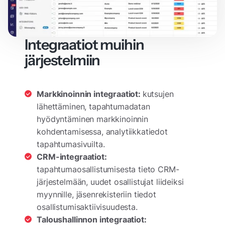
Integraatiot muihin
järjestelmiin
Markkinoinnin integraatiot:
kutsujen
lähettäminen, tapahtumadatan
hyödyntäminen markkinoinnin
kohdentamisessa, analytiikkatiedot
tapahtumasivuilta.
CRM-integraatiot:
tapahtumaosallistumisesta tieto CRM-
järjestelmään, uudet osallistujat liideiksi
myynnille, jäsenrekisteriin tiedot
osallistumisaktiivisuudesta.
Taloushallinnon integraatiot: