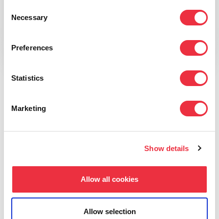
Consent
Necessary
Selection
Preferences
Statistics
Klikkaa esimerkkiin tapahtumalistauksesta
Marketing
Eventillan tapahtumakalenteri toimii itsenäisenä
verkkosivuna tai se voidaan upottaa omalle
verkkosivullenne Javascript-koodin avulla. WordPress-
Show details
sivustoille tarjoamme erityisesti niitä varten räätälöidyn
WordPress-lisäosan, jonka avulla tapahtumat voidaan
tuoda verkkosivulle myös WordPress-artikkeleina.
Allow all cookies
Kolme valmista näkymää: Listaus, ruudukko ja
Allow selection