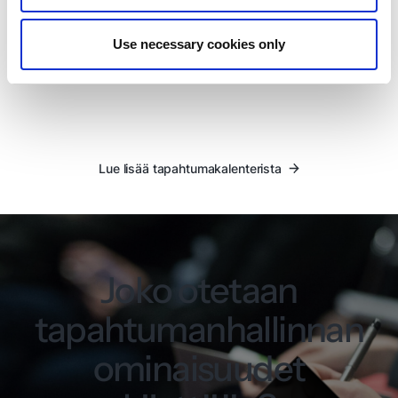
kalenteri
Mahdollisuus luoda useita kalentereita
Use necessary cookies only
Tapahtumien suodattaminen
Oma WordPress-plugin
Lue lisää tapahtumakalenterista
Joko otetaan
tapahtumanhallinnan
ominaisuudet