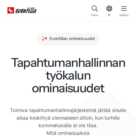
Haku
FI
Valikko
Eventillan ominaisuudet
Tapahtuman­hallinnan
työkalun
ominaisuudet
Toimiva tapahtumanhallintajärjestelmä jättää sinulle
aikaa keskittyä olennaiseen silloin, kun turhille
kommelluksille ei ole tilaa.
Mitä ominaisuuksia