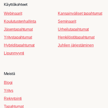
Käyttökohteet
Webinaarit
Kansainväliset tapahtumat
Koulutustenhallinta
Seminaarit
Jäsentapahtumat
Urheilutapahtumat
Yritystapahtumat
Henkilöstötapahtumat
Hybriditapahtumat
Juhlien järjestäminen
Lipunmyynti
Meistä
Blogi
Yritys
Rekrytointi
Tapahtumat