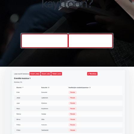
käyttöön?
Varaa esittely
Ota yhteyttä