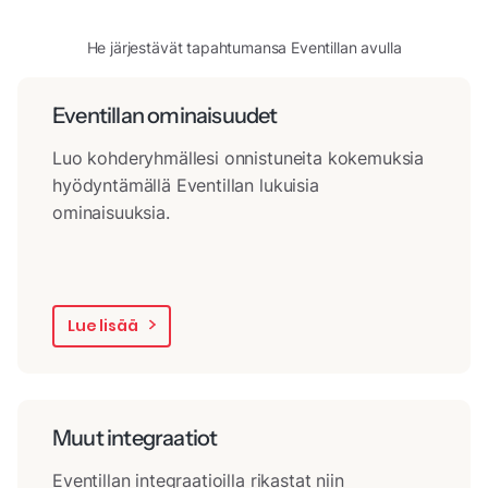
He järjestävät tapahtumansa Eventillan avulla
Eventillan ominaisuudet
Luo kohderyhmällesi onnistuneita kokemuksia
hyödyntämällä Eventillan lukuisia
ominaisuuksia.
Lue lisää
Muut integraatiot
Eventillan integraatioilla rikastat niin