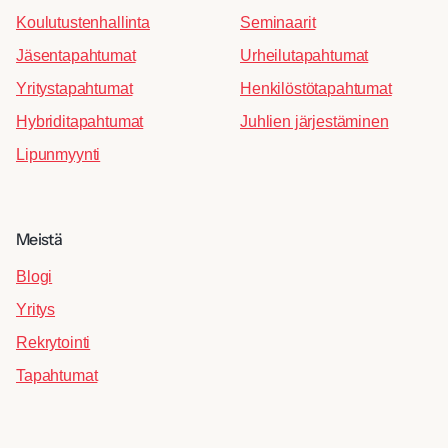
Koulutustenhallinta
Seminaarit
Jäsentapahtumat
Urheilutapahtumat
Yritystapahtumat
Henkilöstötapahtumat
Hybriditapahtumat
Juhlien järjestäminen
Lipunmyynti
Meistä
Blogi
Yritys
Rekrytointi
Tapahtumat