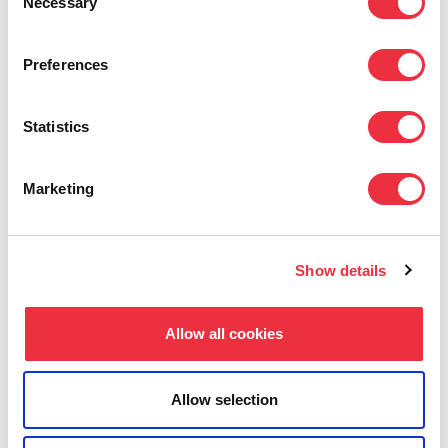
Necessary
Selection
Preferences
Statistics
Kiinnostuitko?
Marketing
Ota yhteyttä, niin kerromme lisää. Voit myös
Show details
varata demon suoraan asiantuntijaltamme.
Allow all cookies
Nimi
(Pakollinen)
Allow selection
Sähköposti
(Pakollinen)