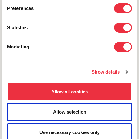
Pysy ajantasalla uutisista ja viimeisimmistä vinkeistä
Preferences
Tilaa uutiskirje
Statistics
Marketing
Show details
Eventilla on tapahtumanhallintajärjestelmä verkossa. Avullamme
luot unohtumattomat tapahtumakokemukset niin verkossa,
Allow all cookies
hybiridinä kuin paikan päälläkin. Eventilla mahdollistaa oman
brändisi mukaisen ilmoittautumisprosessin, automaattisen
tapahtumaviestinnän ja tietoturvallisen osallistujatietojen hallinnan.
Allow selection
Use necessary cookies only