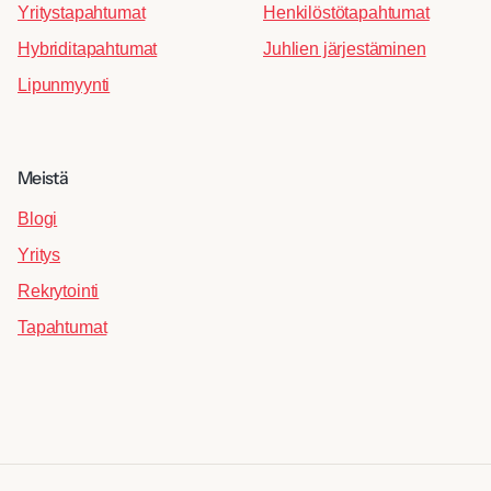
Yritystapahtumat
Henkilöstötapahtumat
Hybriditapahtumat
Juhlien järjestäminen
Lipunmyynti
Meistä
Blogi
Yritys
Rekrytointi
Tapahtumat