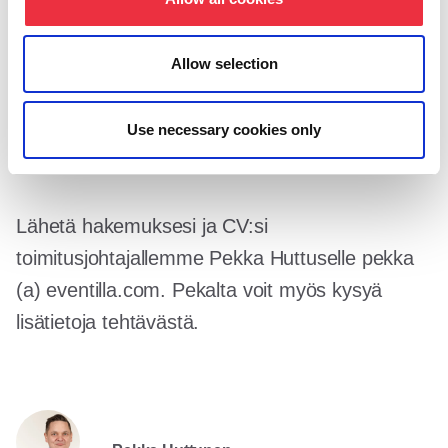
Javascript ovat toki myös käytössä. Kehitys- ja
tuotantoympäristössä käytämme GNU/Linux-
Allow selection
palvelimia ja GIT-versiohallintaa.
Use necessary cookies only
Kiinnostuitko?
Lähetä hakemuksesi ja CV:si
toimitusjohtajallemme Pekka Huttuselle pekka
(a) eventilla.com. Pekalta voit myös kysyä
lisätietoja tehtävästä.