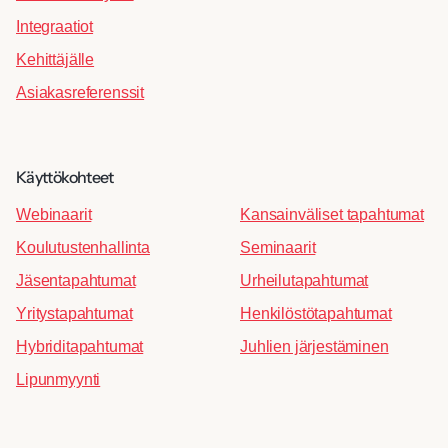
Integraatiot
Kehittäjälle
Asiakasreferenssit
Käyttökohteet
Webinaarit
Kansainväliset tapahtumat
Koulutustenhallinta
Seminaarit
Jäsentapahtumat
Urheilutapahtumat
Yritystapahtumat
Henkilöstötapahtumat
Hybriditapahtumat
Juhlien järjestäminen
Lipunmyynti