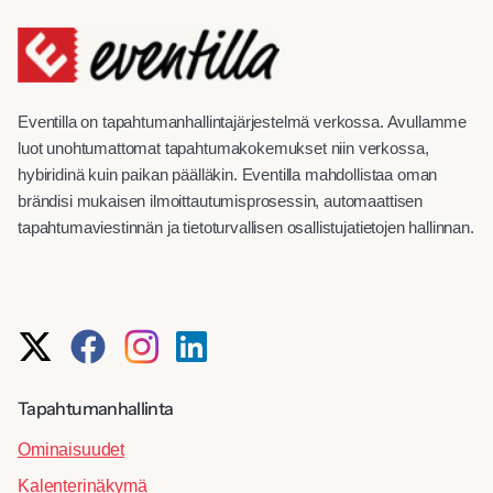
Eventilla on tapahtumanhallintajärjestelmä verkossa. Avullamme
luot unohtumattomat tapahtumakokemukset niin verkossa,
hybiridinä kuin paikan päälläkin. Eventilla mahdollistaa oman
brändisi mukaisen ilmoittautumisprosessin, automaattisen
tapahtumaviestinnän ja tietoturvallisen osallistujatietojen hallinnan.
Tapahtumanhallinta
Ominaisuudet
Kalenterinäkymä