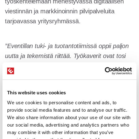
työskentelemään menestyvässä digitaalisen
viestinnän ja markkinoinnin pilvipalveluita
tarjoavassa yritysryhmässä.
”Eventillan tuki- ja tuotantotiimissä oppii paljon
uutta ja tekemistä riittää. Työkaverit ovat tosi
mukavia ja töihin on kiva tulla!”
Kuvailee Jonne,
Front-end Developer & Support Trainee.
This website uses cookies
Keitä me olemme?
We use cookies to personalise content and ads, to
provide social media features and to analyse our traffic.
We also share information about your use of our site with
Eventilla Oy on 2010 perustettu oululainen
our social media, advertising and analytics partners who
may combine it with other information that you’ve
ohjelmistoyritys, joka kehittää verkkopalvelua