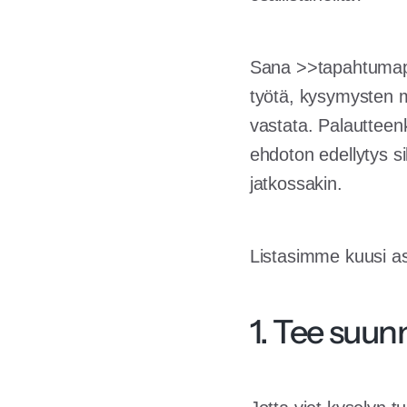
Sana >>tapahtumapal
työtä, kysymysten mu
vastata. Palautteen
ehdoton edellytys sil
jatkossakin.
Listasimme kuusi a
1. Tee suun