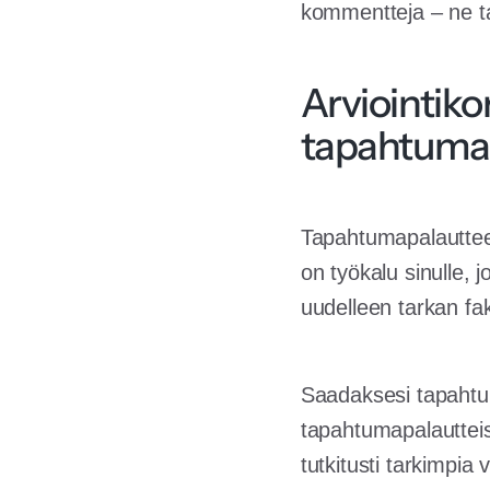
kommentteja – ne ta
Arviointiko
tapahtumap
Tapahtumapalautteet
on työkalu sinulle, 
uudelleen tarkan fak
Saadaksesi tapahtuma
tapahtumapalautteis
tutkitusti tarkimpi