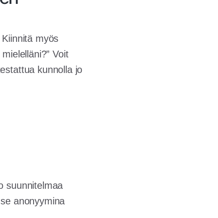
 Kiinnitä myös
mielelläni?” Voit
estattua kunnolla jo
jo suunnitelmaa
se se anonyymina