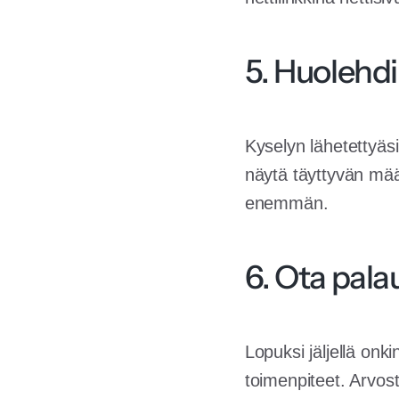
5. Huolehd
Kyselyn lähetettyäsi
näytä täyttyvän mää
enemmän.
6. Ota pala
Lopuksi jäljellä onki
toimenpiteet. Arvos