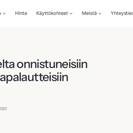
a
Hinta
Käyttökohteet
Meistä
Yhteystie
lta onnistuneisiin
palautteisiin
.2020