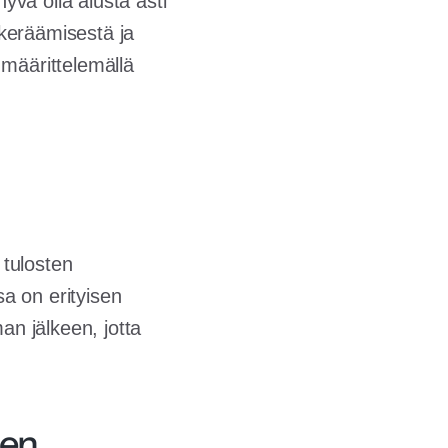
hyvä olla alusta asti
 keräämisestä ja
 määrittelemällä
 tulosten
a on erityisen
an jälkeen, jotta
een