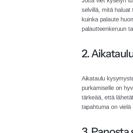
Jotta viet kyselyn t
selvillä, mitä halua
kuinka palaute huom
palautteenkeruun ta
2. Aikataul
Aikataulu kysymysten
purkamiselle on hyv
tärkeää, että lähetä
tapahtuma on vielä 
3. Panosta 