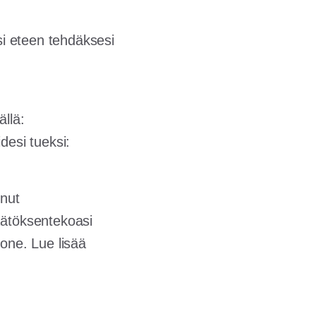
esi eteen tehdäksesi
llä:
desi tueksi:
inut
äätöksentekoasi
kone. Lue lisää