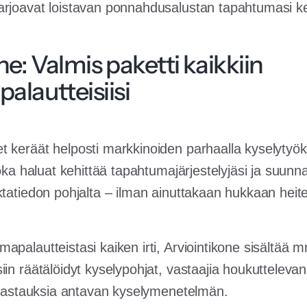
rjoavat loistavan ponnahdusalustan tapahtumasi keh
ne: Valmis paketti kaikkiin
alautteisiisi
 keräät helposti markkinoiden parhaalla kyselytyökal
joka haluat kehittää tapahtumajärjestelyjäsi ja suunn
tatiedon pohjalta – ilman ainuttakaan hukkaan heite
palautteistasi kaiken irti, Arviointikone sisältää m
iin räätälöidyt kyselypohjat, vastaajia houkutteleva
a vastauksia antavan kyselymenetelmän.