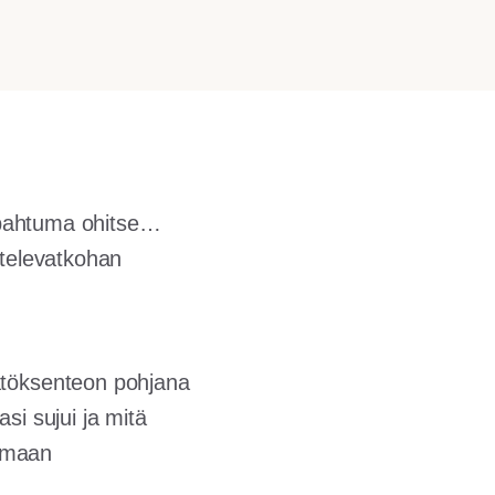
tapahtuma ohitse…
ttelevatkohan
äätöksenteon pohjana
si sujui ja mitä
tumaan