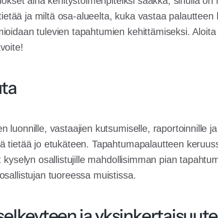
ulokset aina kehitystoimenpiteiksi saakka, sinulla on 
t tietää ja miltä osa-alueelta, kuka vastaa palautteen
ioidaan tulevien tapahtumien kehittämiseksi. Aloita
voite!
uta
 luonnille, vastaajien kutsumiselle, raportoinnille ja
ä tietää jo etukäteen. Tapahtumapalautteen keruuss
t kyselyn osallistujille mahdollisimman pian tapahtum
osallistujan tuoreessa muistissa.
selkeyteen ja yksinkertaisuut