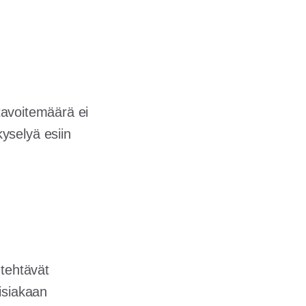
 tavoitemäärä ei
yselyä esiin
 tehtävät
isiakaan