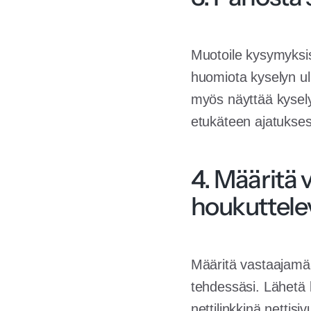
Muotoile kysymyksis
huomiota kyselyn ulk
myös näyttää kysely
etukäteen ajatukses
4. Määritä 
houkuttele
Määritä vastaajamää
tehdessäsi. Lähetä l
nettilinkkinä nettisi