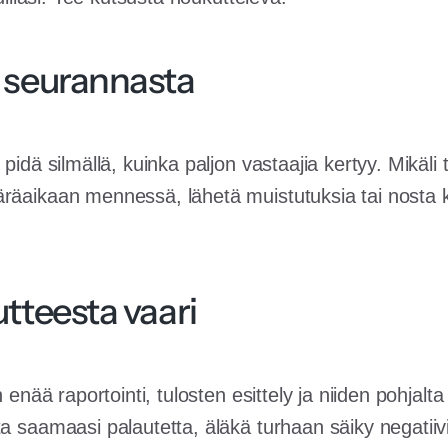
i seurannasta
 pidä silmällä, kuinka paljon vastaajia kertyy. Mikäli
räaikaan mennessä, lähetä muistutuksia tai nosta k
utteesta vaari
n enää raportointi, tulosten esittely ja niiden pohjalta
ta saamaasi palautetta, äläkä turhaan säiky negatiiv