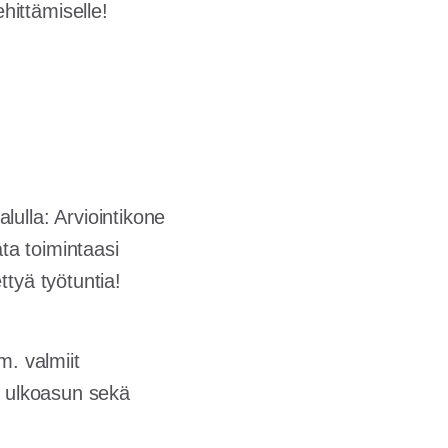
ittämiselle!
ulla: Arviointikone
ata toimintaasi
ttyä työtuntia!
m. valmiit
n ulkoasun sekä