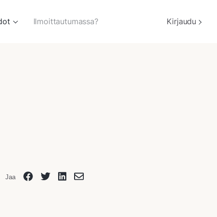
dot
Ilmoittautumassa?
Kirjaudu
Jaa