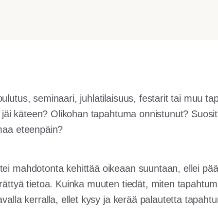
ulutus, seminaari, juhlatilaisuus, festarit tai muu 
lle jäi käteen? Olikohan tapahtuma onnistunut? Suosi
umaa eteenpäin?
tei mahdotonta kehittää oikeaan suuntaan, ellei p
rättyä tietoa. Kuinka muuten tiedät, miten tapahtuma
avalla kerralla, ellet kysy ja kerää palautetta tapah