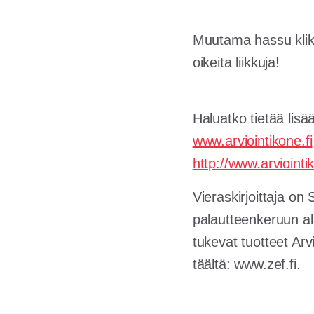
Muutama hassu klikka
oikeita liikkuja!
Haluatko tietää lisä
www.arviointikone.fi
http://www.arviointi
Vieraskirjoittaja o
palautteenkeruun al
tukevat tuotteet Arv
täältä: www.zef.fi.