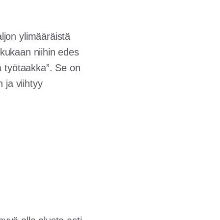
jon ylimääräistä
n kukaan niihin edes
ä työtaakka”. Se on
 ja viihtyy