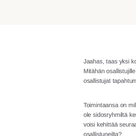
Jaahas, taas yksi ko
Mitähän osallistuji
osallistujat tapaht
Toimintaansa on mil
ole sidosryhmiltä ke
voisi kehittää seura
osallistuneilta?