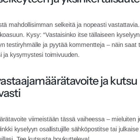
tä mahdollisimman selkeitä ja nopeasti vastattavia.
oasuun. Kysy: “Vastaisinko itse tällaiseen kyselyyn 
n testiryhmälle ja pyytää kommentteja – näin saat t
i ja kysymystesi toimivuuden.
vastaajamäärätavoite ja kutsu
vasti
rätavoite viimeistään tässä vaiheessa – mieluiten 
inkki kyselyyn osallistujille sähköpostitse tai julkai
vuillasi. Tee kutsusta houkutteleva!