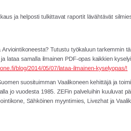
us ja helposti tulkittavat raportit lävähtävät silmi
ä Arviointikoneesta? Tutustu työkaluun tarkemmin tää
ja lataa samalla ilmainen PDF-opas kaikkien kyselyi
kone.fi/blog/2014/05/07/lataa-ilmainen-kyselyopas/!
n Suomen suosituimman Vaalikoneen kehittäjä ja toim
alla jo vuodesta 1985. ZEFin palveluihin kuuluvat p
iointikone, Sähköinen myyntimies, Livezhat ja Vaali