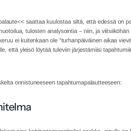
aute<< saattaa kuulostaa siltä, että edessä on pal
otoilua, tulosten analysointia – niin, ja viitsiiköhä
keruu ei kuitenkaan ole ”turhanpäiväinen aikaa viev
le, että yleisö löytää tuleviin järjestämiisi tapahtumiin
skelta onnistuneeseen tapahtumapalautteeseen:
nitelma