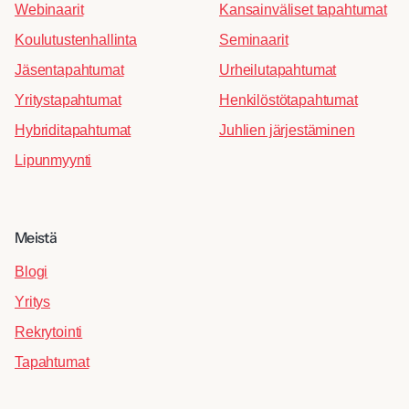
Webinaarit
Kansainväliset tapahtumat
Koulutustenhallinta
Seminaarit
Jäsentapahtumat
Urheilutapahtumat
Yritystapahtumat
Henkilöstötapahtumat
Hybriditapahtumat
Juhlien järjestäminen
Lipunmyynti
Meistä
Blogi
Yritys
Rekrytointi
Tapahtumat