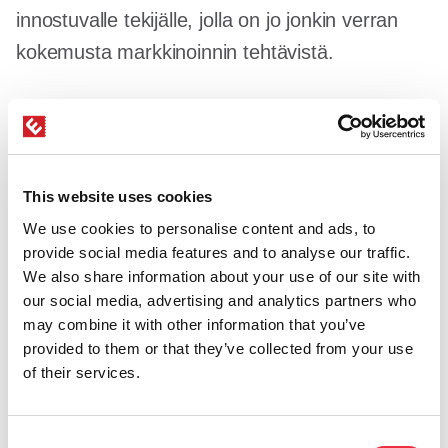
innostuvalle tekijälle, jolla on jo jonkin verran
kokemusta markkinoinnin tehtävistä.
Toivomme sinulta löytyvän…
This website uses cookies
Soveltuva korkeakoulututkinto
We use cookies to personalise content and ads, to
Vähintään 1 vuosi markkinoinnin
provide social media features and to analyse our traffic.
kokemusta
We also share information about your use of our site with
our social media, advertising and analytics partners who
Sujuva suomen ja englannin kielitaito
may combine it with other information that you’ve
Kokemusta WordPressin käytöstä
provided to them or that they’ve collected from your use
Taitoa tuottaa kuvia/markkinointimateriaalia
of their services.
(esim. Canva, Photoshop, InDesign tai
vastaava) pysyen brändiohjeistuksessa
Consent