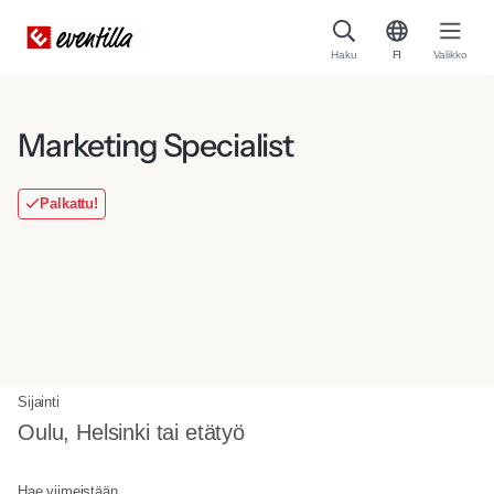
Haku
FI
Valikko
Marketing Specialist
Palkattu!
Sijainti
Oulu, Helsinki tai etätyö
Hae viimeistään