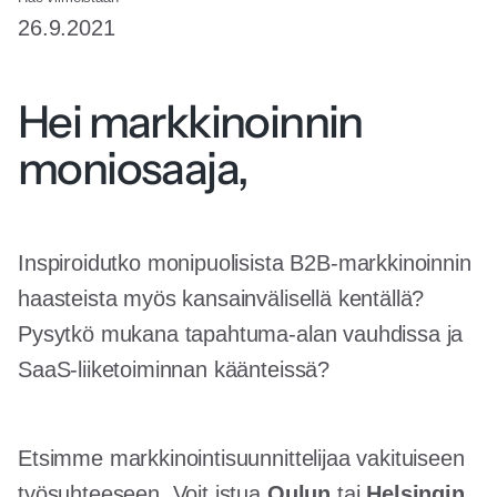
26.9.2021
Hei markkinoinnin
moniosaaja,
Inspiroidutko monipuolisista B2B-markkinoinnin
haasteista myös kansainvälisellä kentällä?
Pysytkö mukana tapahtuma-alan vauhdissa ja
SaaS-liiketoiminnan käänteissä?
Etsimme markkinointisuunnittelijaa vakituiseen
työsuhteeseen. Voit istua
Oulun
tai
Helsingin