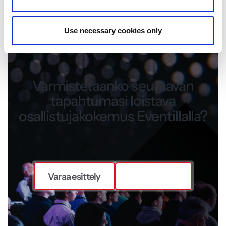
Use necessary cookies only
Varmistetaanko seuraavan
tapahtumasi loistava
osallistujakokemus Eventillalla?
Varaa esittely
Ota yhteyttä