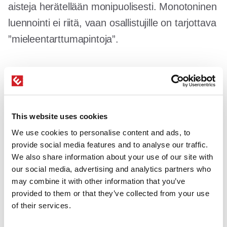
aisteja herätellään monipuolisesti. Monotoninen
luennointi ei riitä, vaan osallistujille on tarjottava
”mieleentarttumapintoja”.
Visuaalisuus:
Valaistus, tilan asettelu ja
brändin värit luovat alitajuisesti tunnelmaa
ja mielikuvia heti ovelta alkaen.
This website uses cookies
Tuntoaisti:
Fyysinen tekeminen ja
We use cookies to personalise content and ads, to
konkreettisten asioiden kokeileminen
provide social media features and to analyse our traffic.
We also share information about your use of our site with
tekevät kokemuksesta elävämmän
our social media, advertising and analytics partners who
verrattuna pelkkään kuunteluun.
may combine it with other information that you’ve
Hajuaisti:
Tuoksut luovat vahvoja
provided to them or that they’ve collected from your use
of their services.
muistijälkiä, mutta muista myös
tarkoituksellinen tuoksuttomuus