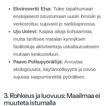
Ekstrovertti Elsa:
Tulee tapahtumaan
ensisijaisesti tutustumaan uusiin ihmisiin ja
verkostoituu sujuvasti jo narikkajonossa.
Ujo Uolevi:
Kaipaa aitoja kohtaamisia,
mutta tarvitsee matalan kynnyksen
fasilitoituja aktiviteetteja uskaltautuakseen
mukaan keskusteluun.
Paavo Polkupyöräilijä:
Arvostaa
ekologisuutta, käytännöllisyyttä ja toivoo
sujuvaa saapumisreittiä pyörälleen.
3. Rohkeus ja luovuus: Maailmaa ei
muuteta istumalla