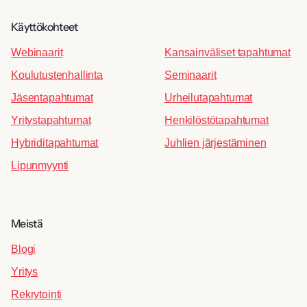
Käyttökohteet
Webinaarit
Kansainväliset tapahtumat
Koulutustenhallinta
Seminaarit
Jäsentapahtumat
Urheilutapahtumat
Yritystapahtumat
Henkilöstötapahtumat
Hybriditapahtumat
Juhlien järjestäminen
Lipunmyynti
Meistä
Blogi
Yritys
Rekrytointi