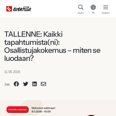
Haku
FI
Valikko
TALLENNE: Kaikki
tapahtumista(ni):
Osallistujakokemus – miten se
luodaan?
11.05.2026
Jaa