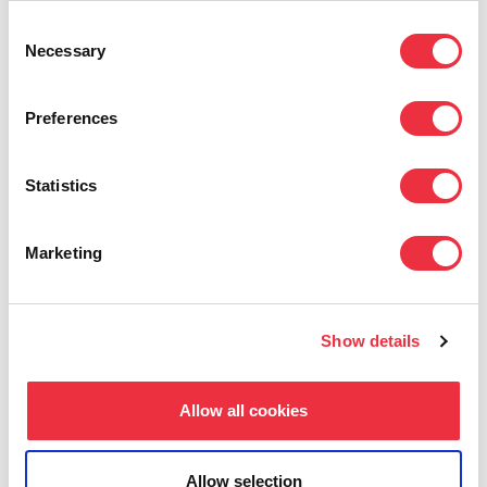
Consent
esimerkiksi migreeniherkkien
Necessary
Selection
huomioimiseksi.
Makuaisti:
Tarjoilujen ei tarvitse olla vain
Preferences
vatsantäytettä. Yllätä osallistujat erilaisella
esillepanolla tai teemaan sopivalla
Statistics
makumaailmalla.
Marketing
Tapahtuma on parhaimmillaan kuin ”love story”
osallistujan ja järjestäjän välillä. Kun herätät
Show details
tunteita, asetat tavoitteet korkealle ja huomioit
erilaiset persoonat aisteineen, luot
Allow all cookies
kokemuksen, johon halutaan palata yhä
uudestaan.
Allow selection