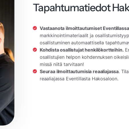
Tapahtumatiedot Ha
Vastaanota ilmoittautumiset Eventillassa
markkinointimateriaalit ja osallistumistyyp
osallistuminen automaattisella tapahtumav
Kohdista osallistujat henkilökortteihin.
Er
osallistujien helpon kohdennuksen oikeisiin
missä niitä tarvitaan!
Seuraa ilmoittautumisia reaaliajassa
. Til
reaaliajassa Eventillasta Hakosaloon.