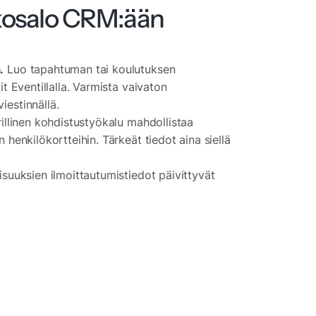
kosalo CRM:ään
.
Luo tapahtuman tai koulutuksen
it Eventillalla. Varmista vaivaton
iestinnällä.
illinen kohdistustyökalu mahdollistaa
 henkilökortteihin. Tärkeät tiedot aina siellä
aisuuksien ilmoittautumistiedot päivittyvät