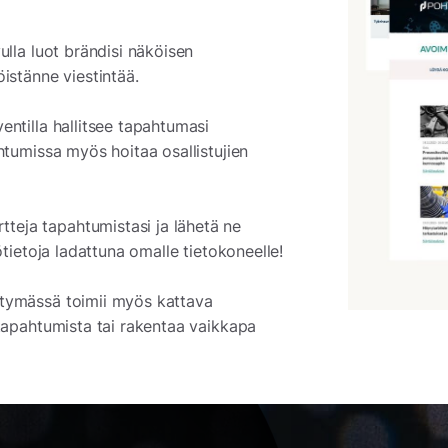
ulla luot brändisi näköisen
öistänne viestintää.
ventilla hallitsee tapahtumasi
ahtumissa myös hoitaa osallistujien
tteja tapahtumistasi ja lähetä ne
ötietoja ladattuna omalle tietokoneelle!
ttymässä toimii myös kattava
 tapahtumista tai rakentaa vaikkapa