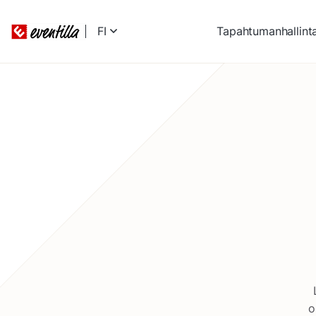
FI
Tapahtumanhallint
o