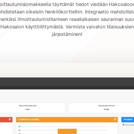
moittautumislomakkeella täyttämät tiedot viedään Hakosaloon
hdistetaan oikeisiin henkilökortteihin. Integraatio mahdollis
merkiksi ilmoittautumistilanteen reaaliaikaisen seurannan suo
Hakosalon käyttöliittymästä. Varmista vaivaton tilaisuuksien
järjestäminen!