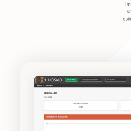
il
ko
esi