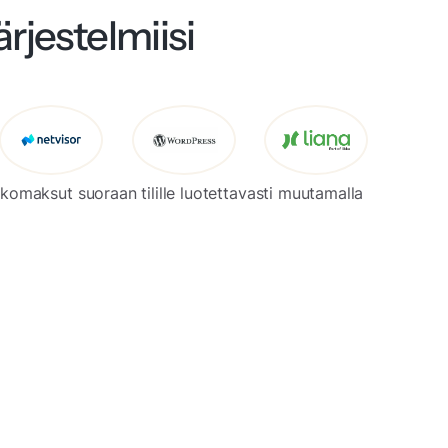
rjestelmiisi
kkomaksut suoraan tilille luotettavasti muutamalla