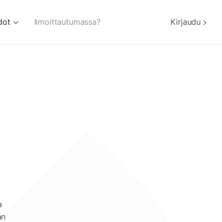
dot
Ilmoittautumassa?
Kirjaudu
a
an