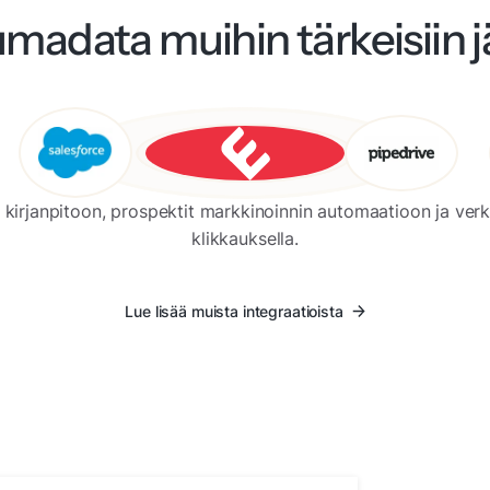
madata muihin tärkeisiin jä
n kirjanpitoon, prospektit markkinoinnin automaatioon ja ver
klikkauksella.
Lue lisää muista integraatioista