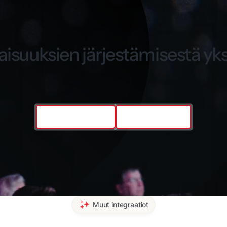
aisuuksien järjestämisestä yks
Varaa esittely
Ota yhteyttä
Muut integraatiot