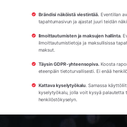
Brändisi näköistä viestintää.
Eventillan av
tapahtumasivun ja ajastat juuri teidän näk
Ilmoittautumisten ja maksujen hallinta
. E
ilmoittautumistietoja ja maksullisissa tap
maksut.
Täysin GDPR-yhteensopiva.
Koosta rapor
eteenpäin tietoturvallisesti. Ei enää henkil
Kattava kyselytyökalu
. Samassa käyttölii
kyselytyökalu, jolla voit kysyä palautetta
henkilöstökyselyn.