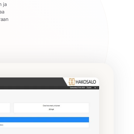
 ja
taa
raan