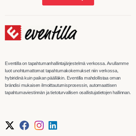
Eventilla on tapahtumanhallintajärjestelmä verkossa. Avullamme
luot unohtumattomat tapahtumakokemukset niin verkossa,
hybiridinä kuin paikan päälläkin. Eventilla mahdollistaa oman
brändisi mukaisen ilmoittautumisprosessin, automaattisen
tapahtumaviestinnän ja tietoturvallisen osallistujatietojen hallinnan.