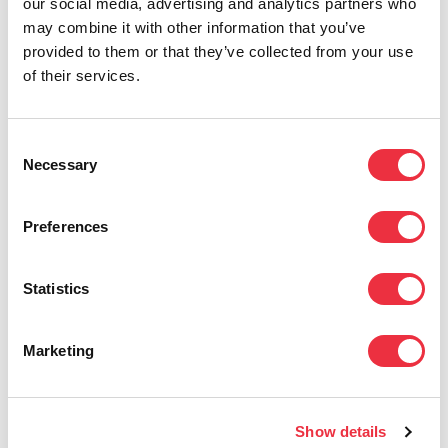
our social media, advertising and analytics partners who
Kiinnostuitko?
may combine it with other information that you’ve
provided to them or that they’ve collected from your use
of their services.
Ota yhteyttä, niin kerromme lisää. Voit myös
varata demon suoraan asiantuntijaltamme.
Consent
Necessary
Selection
Nimi
(Pakollinen)
Preferences
Sähköposti
(Pakollinen)
Statistics
Marketing
Puhelin
Show details