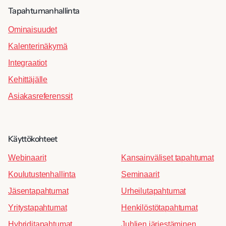
Tapahtumanhallinta
Ominaisuudet
Kalenterinäkymä
Integraatiot
Kehittäjälle
Asiakasreferenssit
Käyttökohteet
Webinaarit
Kansainväliset tapahtumat
Koulutustenhallinta
Seminaarit
Jäsentapahtumat
Urheilutapahtumat
Yritystapahtumat
Henkilöstötapahtumat
Hybriditapahtumat
Juhlien järjestäminen