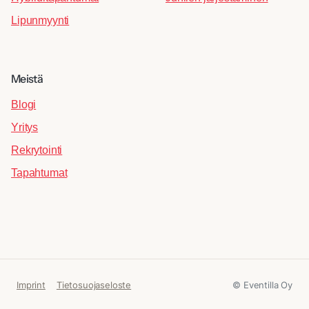
Lipunmyynti
Meistä
Blogi
Yritys
Rekrytointi
Tapahtumat
© Eventilla Oy
Imprint
Tietosuojaseloste