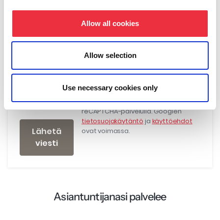
Kuvaile, kuinka voisimme auttaa
Allow all cookies
Allow selection
Use necessary cookies only
Tämä sivusto on suojattu
reCAPTCHA-palvelulla. Googlen
tietosuojakäytäntö
ja
käyttöehdot
Lähetä
ovat voimassa.
viesti
Asiantuntijanasi palvelee