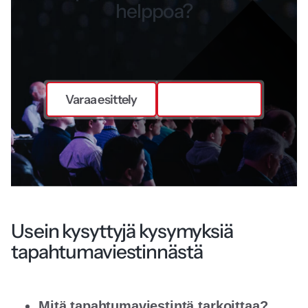
helppoa?
Varaa esittely
Ota yhteyttä
Usein kysyttyjä kysymyksiä
tapahtumaviestinnästä
Mitä tapahtumaviestintä tarkoittaa?