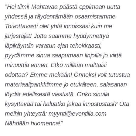
”Hei tiimi! Mahtavaa päästä oppimaan uutta
yhdessä ja täydentämään osaamistamme.
Toivottavasti olet yhtä innoissasi kuin me
järjestäjät! Jotta saamme hyödynnettyä
läpikäyntiin varatun ajan tehokkaasti,
pyydämme sinua saapumaan linjoille jo viittä
minuuttia ennen. Etkö millään malttaisi
odottaa? Emme mekään! Onneksi voit tutustua
materiaalipankkiimme jo etukäteen, salasanan
löydät edellisestä viestistä. Onko sinulla
kysyttävää tai haluatko jakaa innostustasi? Ota
meihin yhteyttä: myynti@eventilla.com
Nähdään huomenna!”