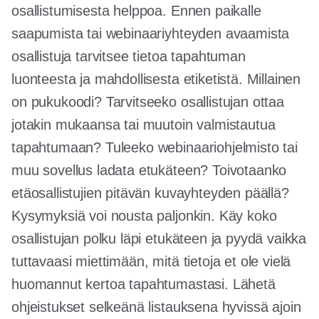
osallistumisesta helppoa. Ennen paikalle
saapumista tai webinaariyhteyden avaamista
osallistuja tarvitsee tietoa tapahtuman
luonteesta ja mahdollisesta etiketistä. Millainen
on pukukoodi? Tarvitseeko osallistujan ottaa
jotakin mukaansa tai muutoin valmistautua
tapahtumaan? Tuleeko webinaariohjelmisto tai
muu sovellus ladata etukäteen? Toivotaanko
etäosallistujien pitävän kuvayhteyden päällä?
Kysymyksiä voi nousta paljonkin. Käy koko
osallistujan polku läpi etukäteen ja pyydä vaikka
tuttavaasi miettimään, mitä tietoja et ole vielä
huomannut kertoa tapahtumastasi. Lähetä
ohjeistukset selkeänä listauksena hyvissä ajoin