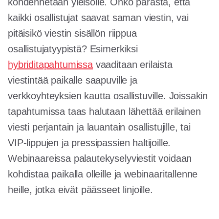
kohdennetaan yleisölle. Onko parasta, että
kaikki osallistujat saavat saman viestin, vai
pitäisikö viestin sisällön riippua
osallistujatyypistä? Esimerkiksi
hybriditapahtumissa
vaaditaan erilaista
viestintää paikalle saapuville ja
verkkoyhteyksien kautta osallistuville. Joissakin
tapahtumissa taas halutaan lähettää erilainen
viesti perjantain ja lauantain osallistujille, tai
VIP-lippujen ja pressipassien haltijoille.
Webinaareissa palautekyselyviestit voidaan
kohdistaa paikalla olleille ja webinaaritallenne
heille, jotka eivät päässeet linjoille.