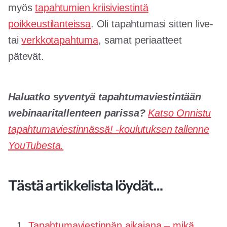
myös
tapahtumien kriisiviestintä
poikkeustilanteissa
. Oli tapahtumasi sitten live-
tai
verkkotapahtuma
, samat periaatteet
pätevät.
Haluatko syventyä tapahtumaviestintään
webinaaritallenteen parissa?
Katso Onnistu
tapahtumaviestinnässä! -koulutuksen tallenne
YouTubesta.
Tästä artikkelista löydät…
Tapahtumaviestinnän aikajana – mikä