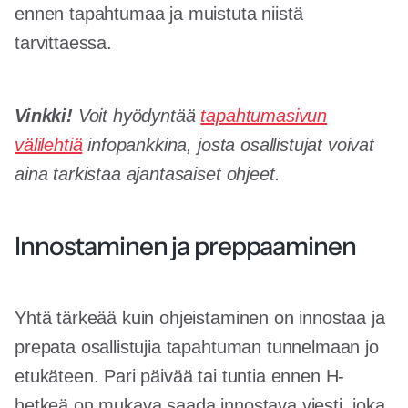
ennen tapahtumaa ja muistuta niistä
tarvittaessa.
Vinkki!
Voit hyödyntää
tapahtumasivun
välilehtiä
infopankkina, josta osallistujat voivat
aina tarkistaa ajantasaiset ohjeet.
Innostaminen ja preppaaminen
Yhtä tärkeää kuin ohjeistaminen on innostaa ja
prepata osallistujia tapahtuman tunnelmaan jo
etukäteen. Pari päivää tai tuntia ennen H-
hetkeä on mukava saada innostava viesti, joka