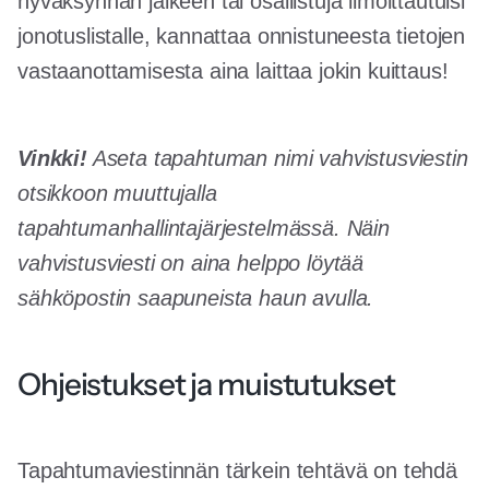
hyväksynnän jälkeen tai osallistuja ilmoittautuisi
jonotuslistalle, kannattaa onnistuneesta tietojen
vastaanottamisesta aina laittaa jokin kuittaus!
Vinkki!
Aseta tapahtuman nimi vahvistusviestin
otsikkoon muuttujalla
tapahtumanhallintajärjestelmässä. Näin
vahvistusviesti on aina helppo löytää
sähköpostin saapuneista haun avulla.
Ohjeistukset ja muistutukset
Tapahtumaviestinnän tärkein tehtävä on tehdä