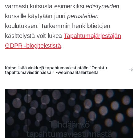
varmasti kutsusta esimerkiksi
edistyneiden
kurssille käytyään juuri
perusteiden
koulutuksen. Tarkemmin henkilötietojen
käsittelystä voit lukea
Tapahtumajärjestäjän
GDPR -blogitekstistä
.
Katso lisää vinkkejä tapahtumaviestintään ”Onnistu
tapahtumaviestinnässä!” -webinaaritallenteelta
Tehdäänkö
tapahtumaviestinnästä