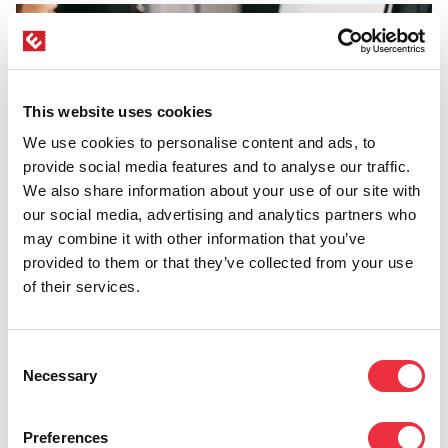
This website uses cookies
We use cookies to personalise content and ads, to
provide social media features and to analyse our traffic.
We also share information about your use of our site with
our social media, advertising and analytics partners who
may combine it with other information that you’ve
provided to them or that they’ve collected from your use
of their services.
Eventilla mahdollistaa vaivattoman
tapahtumaviestinnän tapahtumajärjestäjälle,
Consent
järjesti sitten livetapahtumia tai webinaareja.
Necessary
Selection
4.
Tapahtumaviestintä ennen
tapahtumaa
Preferences