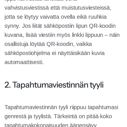
vahvistusviestissä että muistutusviesteissä,
jotta se löytyy vaivatta ovella eikä ruuhkia
synny. Jos liität sähköpostiin lipun QR-koodin
kuvana, lisää viestiin myös linkki lippuun – näin
osallistuja löytää QR-koodin, vaikka
sähköpostiohjelma ei näyttäisikään kuvia
automaattisesti.
2. Tapahtumaviestinnän tyyli
Tapahtumaviestinnän tyyli riippuu tapahtumasi
genrestä ja tyylistä. Tärkeintä on pitää koko
tapahtumakokonaisuuden äänensävy