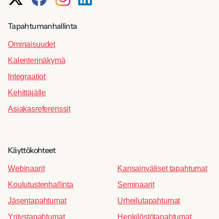
Tapahtumanhallinta
Ominaisuudet
Kalenterinäkymä
Integraatiot
Kehittäjälle
Asiakasreferenssit
Käyttökohteet
Webinaarit
Kansainväliset tapahtumat
Koulutustenhallinta
Seminaarit
Jäsentapahtumat
Urheilutapahtumat
Yritystapahtumat
Henkilöstötapahtumat