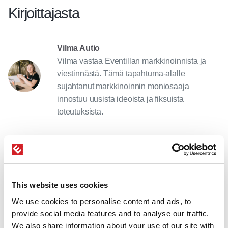
Kirjoittajasta
Vilma Autio
Vilma vastaa Eventillan markkinoinnista ja
viestinnästä. Tämä tapahtuma-alalle
sujahtanut markkinoinnin moniosaaja
innostuu uusista ideoista ja fiksuista
toteutuksista.
This website uses cookies
Kysyttävää?
We use cookies to personalise content and ads, to
provide social media features and to analyse our traffic.
Ota yhteyttä, niin kerromme lisää.
We also share information about your use of our site with