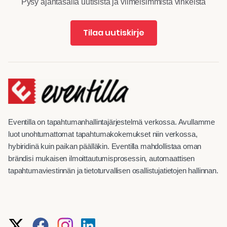
Pysy ajantasalla uutisista ja viimeisimmistä vinkeistä
Tilaa uutiskirje
Eventilla on tapahtumanhallintajärjestelmä verkossa. Avullamme
luot unohtumattomat tapahtumakokemukset niin verkossa,
hybiridinä kuin paikan päälläkin. Eventilla mahdollistaa oman
brändisi mukaisen ilmoittautumisprosessin, automaattisen
tapahtumaviestinnän ja tietoturvallisen osallistujatietojen hallinnan.