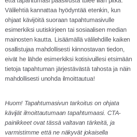
että tapahtumasi pääsivusta tulee liian pitkä.
Välilehtiä kannattaa hyödyntää etenkin, kun
ohjaat kävijöitä suoraan tapahtumasivulle
esimerkiksi uutiskirjeen tai sosiaalisen median
mainosten kautta. Lisäämällä välilehdille kaiken
osallistujaa mahdollisesti kiinnostavan tiedon,
eivät he lähde esimerkiksi kotisivuillesi etsimään
tietoja tapahtuman järjestävästä tahosta ja näin
mahdollisesti unohda ilmoittautua!
Huom! Tapahtumasivun tarkoitus on ohjata
kävijät ilmoittautumaan tapahtumaasi. CTA-
painikkeet ovat tässä valtavan tärkeitä, ja
varmistimme että ne näkyvät jokaisella