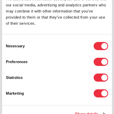
our social media, advertising and analytics partners who
may combine it with other information that you’ve
provided to them or that they’ve collected from your use
Ota yhteyttä
of their services.
Consent
Necessary
Selection
Preferences
Lisää aiheesta
Statistics
Marketing
Näytä kaikki
Show details