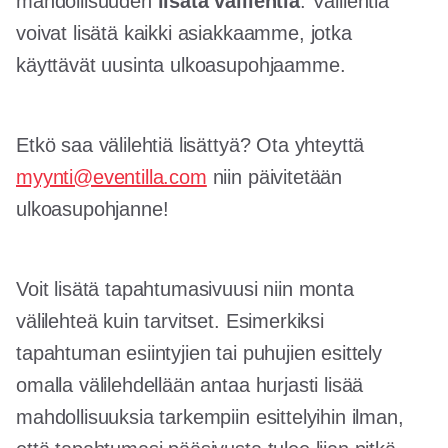
mahdollisuuden
lisätä välilehtiä
. Välilehtiä
voivat lisätä kaikki asiakkaamme, jotka
käyttävät uusinta ulkoasupohjaamme.
Etkö saa välilehtiä lisättyä? Ota yhteyttä
myynti@eventilla.com
niin päivitetään
ulkoasupohjanne!
Voit lisätä tapahtumasivuusi niin monta
välilehteä kuin tarvitset. Esimerkiksi
tapahtuman esiintyjien tai puhujien esittely
omalla välilehdellään antaa hurjasti lisää
mahdollisuuksia tarkempiin esittelyihin ilman,