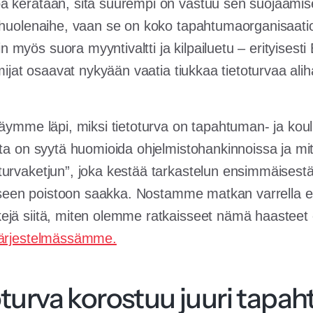
 kerätään, sitä suurempi on vastuu sen suojaamises
 huolenaihe, vaan se on koko tapahtumaorganisaati
myös suora myyntivaltti ja kilpailuetu – erityisesti
imijat osaavat nykyään vaatia tiukkaa tietoturvaa alih
käymme läpi, miksi tietoturva on tapahtuman- ja kou
ita on syytä huomioida ohjelmistohankinnoissa ja mi
urvaketjun”, joka kestää tarkastelun ensimmäisestä
lliseen poistoon saakka. Nostamme matkan varrella 
ejä siitä, miten olemme ratkaisseet nämä haastee
järjestelmässämme.
oturva korostuu juuri tapa