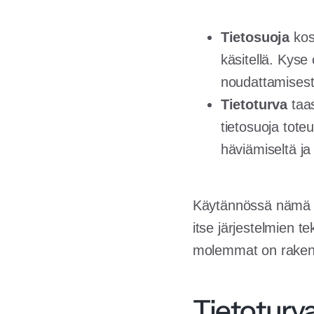
Tietosuoja
kosk
käsitellä. Kyse
noudattamisest
Tietoturva
taas
tietosuoja tote
häviämiseltä ja
Käytännössä nämä ka
itse järjestelmien 
molemmat on rakenne
Tietoturva