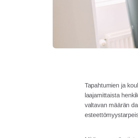
Tapahtumien ja koulu
laajamittaista henki
valtavan määrän data
esteettömyystarpeis