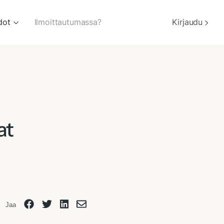
dot
Ilmoittautumassa?
Kirjaudu
at
Jaa