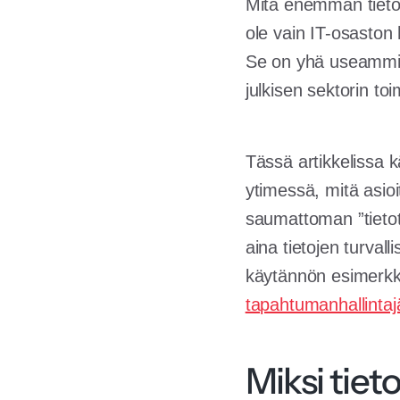
Mitä enemmän tietoa
ole vain IT-osaston
Se on yhä useammin 
julkisen sektorin to
Tässä artikkelissa 
ytimessä, mitä asio
saumattoman ”tietot
aina tietojen turva
käytännön esimerkk
tapahtumanhallinta
Miksi tiet