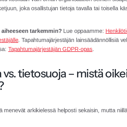
tjuun, joka osallistujan tietoja tavalla tai toisella käs
ä aiheeseen tarkemmin?
Lue oppaamme:
Henkilöti
stäjälle
. Tapahtumajärjestäjän lainsäädännöllisiä v
ssa:
Tapahtumajärjestäjän GDPR-opas
.
 vs. tietosuoja – mistä oike
?
 menevät arkikielessä helposti sekaisin, mutta niill