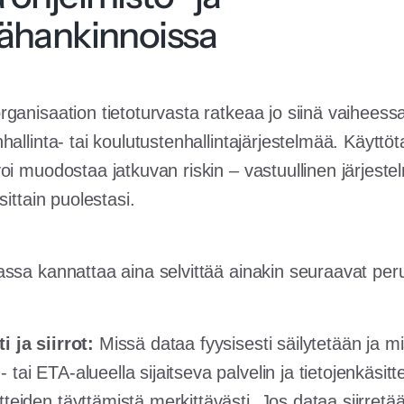
mähankinnoissa
anisaation tietoturvasta ratkeaa jo siinä vaiheessa,
allinta- tai koulutustenhallintajärjestelmää. Käyttö
oi muodostaa jatkuvan riskin – vastuullinen järjest
sittain puolestasi.
ssa kannattaa aina selvittää ainakin seuraavat peru
i ja siirrot:
Missä dataa fyysisesti säilytetään ja mi
 tai ETA-alueella sijaitseva palvelin ja tietojenkäsitt
itteiden täyttämistä merkittävästi. Jos dataa siirret