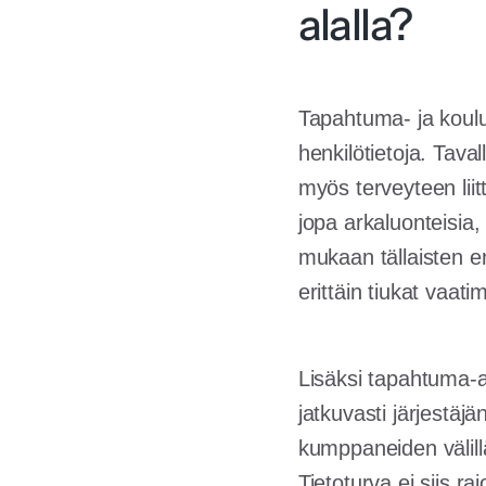
alalla?
Tapahtuma- ja koulut
henkilötietoja. Taval
myös terveyteen liit
jopa arkaluonteisia, 
mukaan tällaisten er
erittäin tiukat vaati
Lisäksi tapahtuma-al
jatkuvasti järjestäj
kumppaneiden välillä
Tietoturva ei siis r