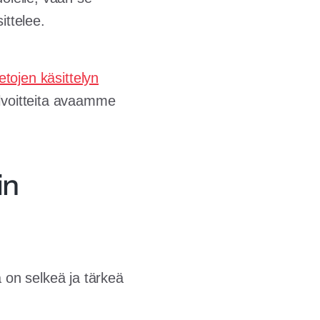
ittelee.
etojen käsittelyn
elvoitteita avaamme
in
ä on selkeä ja tärkeä