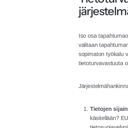
järjestel
Iso osa tapahtumaorg
valitaan tapahtumanh
sopimaton työkalu v
tietoturvavastuuta o
Järjestelmähankinna
Tietojen sijaint
käsitellään? EU-
tietosuojavelvo