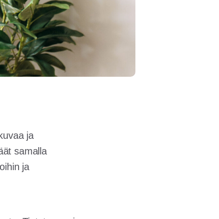
kuvaa ja
räät samalla
oihin ja