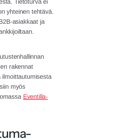
ta. Tietoturva ei
on yhteinen tehtävä.
 B2B-asiakkaat ja
ankkijoiltaan.
lutustenhallinnan
ten rakennat
 ilmoittautumisesta
esiin myös
t omassa
Eventilla-
htuma-