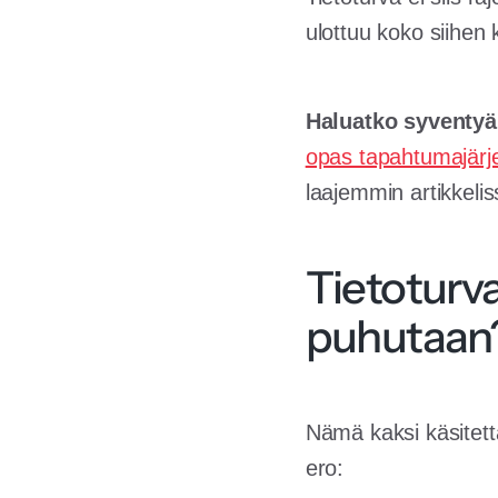
ulottuu koko siihen ke
Haluatko syventy
opas tapahtumajärje
laajemmin artikkeli
Tietoturva
puhutaan
Nämä kaksi käsitettä
ero: