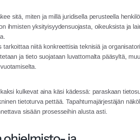
ee sitä, miten ja millä juridisella perusteella henkilö
 on ihmisten yksityisyydensuojasta, oikeuksista ja l
a.
 tarkoittaa niitä konkreettisia teknisiä ja organisatoris
utetaan ja tieto suojataan luvattomalta pääsyltä, muu
 vuotamiselta.
ksi kulkevat aina käsi kädessä: paraskaan tietosu
tekninen tietoturva pettää. Tapahtumajärjestäjän näk
ttava sisään prosesseihin alusta asti.
 ohjelmisto- ja