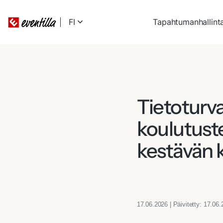
FI
Tapahtumanhallint
Tietoturv
koulutust
kestävän 
17.06.2026 | Päivitetty: 17.06