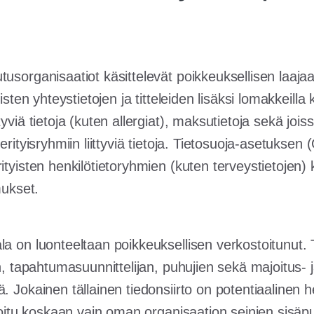
usorganisaatiot käsittelevät poikkeuksellisen laajaa
listen yhteystietojen ja titteleiden lisäksi lomakkeill
tyviä tietoja (kuten allergiat), maksutietoja sekä joi
erityisryhmiin liittyviä tietoja. Tietosuoja-asetuksen
ityisten henkilötietoryhmien (kuten terveystietojen) k
mukset.
a on luonteeltaan poikkeuksellisen verkostoitunut. T
än, tapahtumasuunnittelijan, puhujien sekä majoitus- j
. Jokainen tällainen tiedonsiirto on potentiaalinen h
ajoitu koskaan vain oman organisaation seinien sisäp