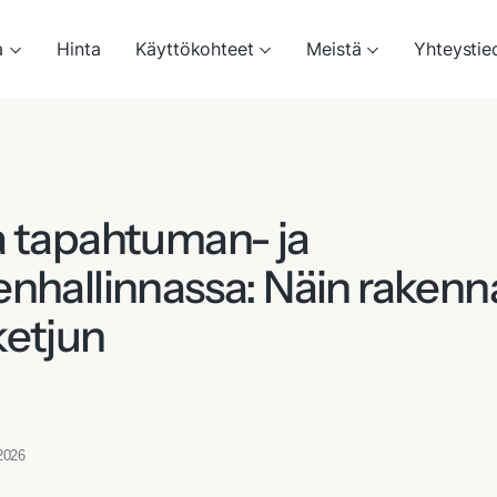
a
Hinta
Käyttökohteet
Meistä
Yhteystie
a tapahtuman- ja
enhallinnassa: Näin rakenn
ketjun
.2026