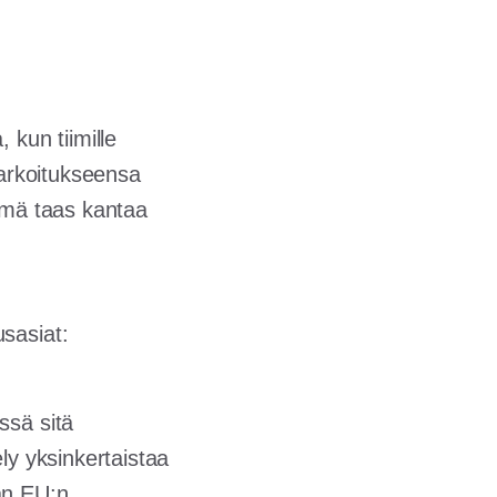
 kun tiimille
tarkoitukseensa
elmä taas kantaa
sasiat:
ssä sitä
ely yksinkertaistaa
ään EU:n