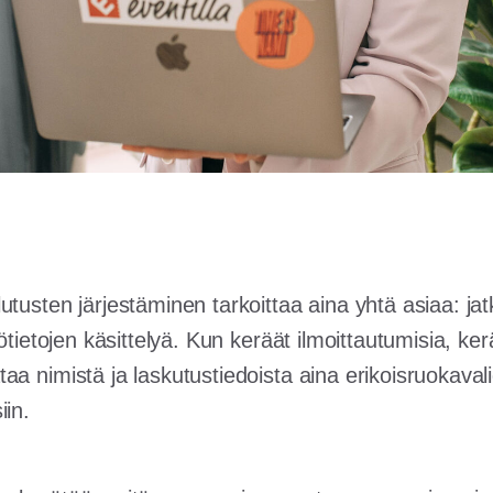
tusten järjestäminen tarkoittaa aina yhtä asiaa: jat
lötietojen käsittelyä. Kun keräät ilmoittautumisia, ke
a nimistä ja laskutustiedoista aina erikoisruokavali
iin.