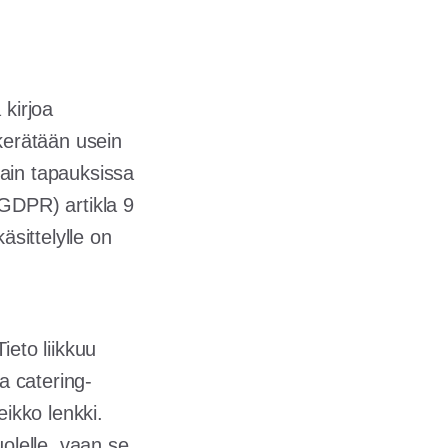
 kirjoa
a kerätään usein
ssain tapauksissa
 (GDPR) artikla 9
äsittelylle on
ieto liikkuu
a catering-
eikko lenkki.
uolelle, vaan se