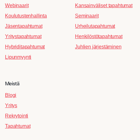
Webinaarit
Kansainväliset tapahtumat
Koulutustenhallinta
Seminaarit
Jäsentapahtumat
Urheilutapahtumat
Yritystapahtumat
Henkilöstötapahtumat
Hybriditapahtumat
Juhlien järjestäminen
Lipunmyynti
Meistä
Blogi
Yritys
Rekrytointi
Tapahtumat