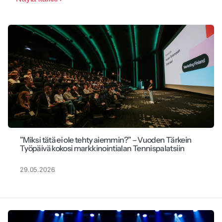
”Miksi tätä ei ole tehty aiemmin?” – Vuoden Tärkein
Työpäivä kokosi markkinointialan Tennispalatsiin
29.05.2026