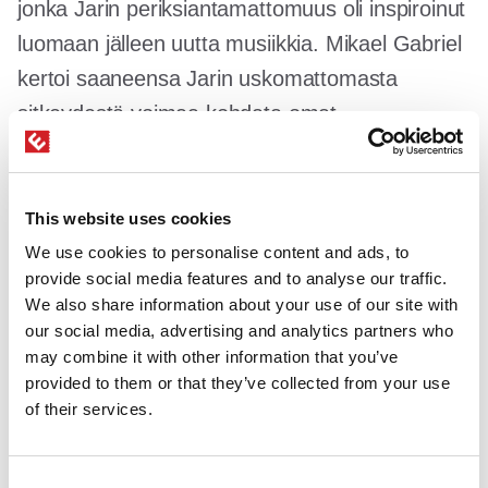
jonka Jarin periksiantamattomuus oli inspiroinut
luomaan jälleen uutta musiikkia. Mikael Gabriel
kertoi saaneensa Jarin uskomattomasta
sitkeydestä voimaa kohdata omat
epämiellyttävät tunteensa – jos itsellä on
hetken musastudiossa hankalaa, voi aina
miettiä miten hankalaa on olla läpimärkä,
This website uses cookies
kylmissään ja täysin yksin Atlantin valtamerellä.
We use cookies to personalise content and ads, to
provide social media features and to analyse our traffic.
We also share information about your use of our site with
our social media, advertising and analytics partners who
may combine it with other information that you’ve
provided to them or that they’ve collected from your use
of their services.
Yleisöä innostamassa Jari Saario, juontajat Kati
Consent
Isomaa & Marjaana Töyli ja Minna Kuusisto.