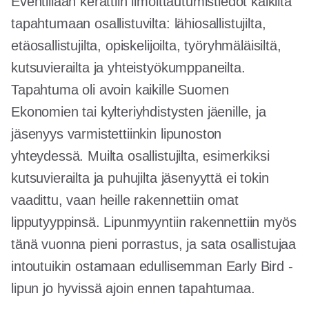
Eventillaan kerättiin ilmoittautumistiedot kaikilta
tapahtumaan osallistuvilta: lähiosallistujilta,
etäosallistujilta, opiskelijoilta, työryhmäläisiltä,
kutsuvierailta ja yhteistyökumppaneilta.
Tapahtuma oli avoin kaikille Suomen
Ekonomien tai kylteriyhdistysten jäenille, ja
jäsenyys varmistettiinkin lipunoston
yhteydessä. Muilta osallistujilta, esimerkiksi
kutsuvierailta ja puhujilta jäsenyyttä ei tokin
vaadittu, vaan heille rakennettiin omat
lipputyyppinsä. Lipunmyyntiin rakennettiin myös
tänä vuonna pieni porrastus, ja sata osallistujaa
intoutuikin ostamaan edullisemman Early Bird -
lipun jo hyvissä ajoin ennen tapahtumaa.