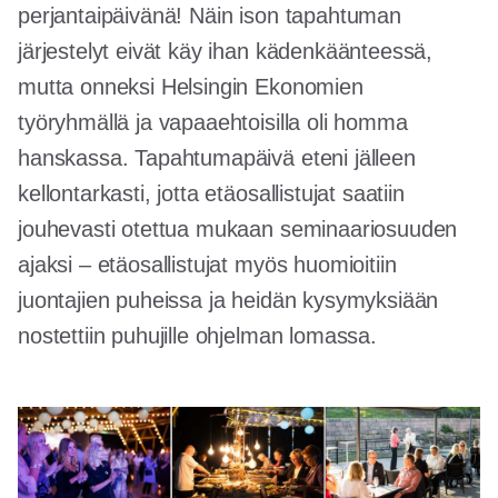
perjantaipäivänä! Näin ison tapahtuman
järjestelyt eivät käy ihan kädenkäänteessä,
mutta onneksi Helsingin Ekonomien
työryhmällä ja vapaaehtoisilla oli homma
hanskassa. Tapahtumapäivä eteni jälleen
kellontarkasti, jotta etäosallistujat saatiin
jouhevasti otettua mukaan seminaariosuuden
ajaksi – etäosallistujat myös huomioitiin
juontajien puheissa ja heidän kysymyksiään
nostettiin puhujille ohjelman lomassa.