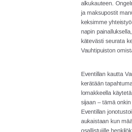
alkukauteen. Ongelm
ja maksupostit manu
keksimme yhteistyön
napin painalluksell
kätevästi seurata k
Vauhtipuiston omist
Eventillan kautta Va
kerätään tapahtumas
lomakkeella käytetä
sijaan – tämä onkin
Eventillan jonotustoi
aukaistaan kun määrä
osallistujille henki