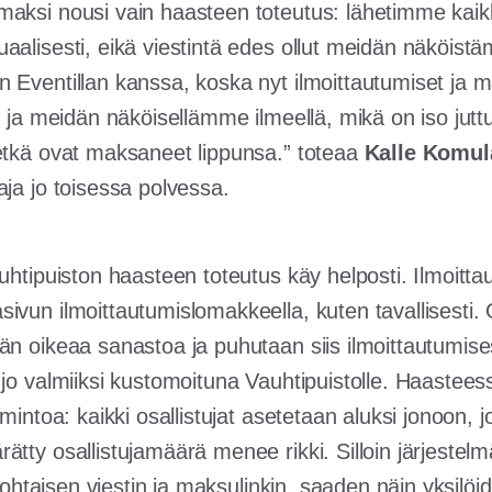
aksi nousi vain haasteen toteutus: lähetimme kaikk
aalisesti, eikä viestintä edes ollut meidän näköis
 Eventillan kanssa, koska nyt ilmoittautumiset ja m
a, ja meidän näköisellämme ilmeellä, mikä on iso ju
etkä ovat maksaneet lippunsa.” toteaa
Kalle Komul
aja jo toisessa polvessa.
uhtipuiston haasteen toteutus käy helposti. Ilmoittau
ivun ilmoittautumislomakkeella, kuten tavallisesti. 
än oikeaa sanastoa ja puhutaan siis ilmoittautumises
 jo valmiiksi kustomoituna Vauhtipuistolle. Haaste
mintoa: kaikki osallistujat asetetaan aluksi jonoon, j
tty osallistujamäärä menee rikki. Silloin järjestelmä
lökohtaisen viestin ja maksulinkin, saaden näin yksilö