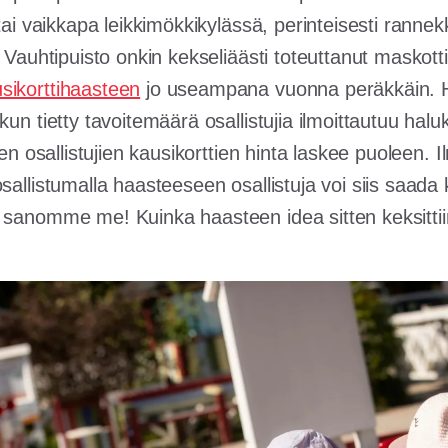
 tai vaikkapa leikkimökkikylässä, perinteisesti rannek
. Vauhtipuisto onkin kekseliäästi toteuttanut maskot
sikorttihaasteen
jo useampana vuonna peräkkäin. 
kun tietty tavoitemäärä osallistujia ilmoittautuu halu
ien osallistujien kausikorttien hinta laskee puoleen. I
sallistumalla haasteeseen osallistuja voi siis saada
 sanomme me! Kuinka haasteen idea sitten keksitti