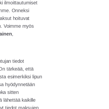
i ilmoittautumiset
tämme. Onneksi
aksut hoituvat
ttu. Voimme myös
ainen
,
tujan tiedot
On tärkeää, että
ta esimerkiksi lipun
essa hyödynnetään
oka sitten
 lähettää kaikille
idyt tiedot maksujen