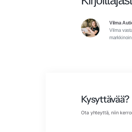
Kirjoittajas
Vilma Auti
Vilma vasta
markkinoinn
Kysyttävää?
Ota yhteyttä, niin kerr