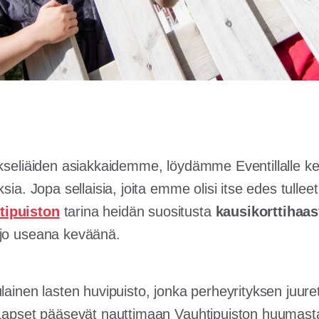
ekseliäiden asiakkaidemme, löydämme Eventillalle ke
sia. Jopa sellaisia, joita emme olisi itse edes tullee
tipuiston
tarina heidän suositusta
kausikorttihaa
 jo useana keväänä.
lainen lasten huvipuisto, jonka perheyrityksen juure
 Lapset pääsevät nauttimaan Vauhtipuiston huumast