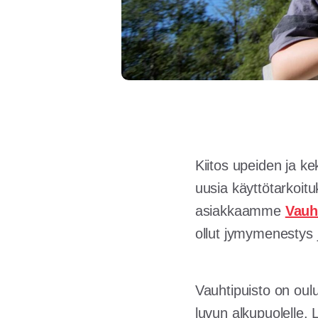
Kiitos upeiden ja k
uusia käyttötarkoituk
asiakkaamme
Vauh
ollut jymymenestys
Vauhtipuisto on oulu
luvun alkupuolelle.