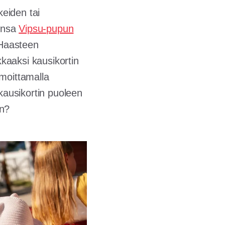
keiden tai
tinsa
Vipsu-pupun
Haasteen
kkaaksi kausikortin
lmoittamalla
 kausikortin puoleen
in?