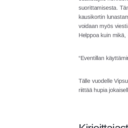
suorittamisesta. Täm
kausikortin lunasta
voidaan myös viestiä
Helppoa kuin mikä, 
“Eventillan käyttäm
Tälle vuodelle Vipsu
riittää hupia jokais