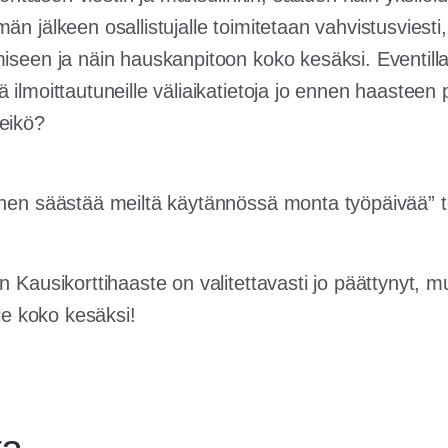
än jälkeen osallistujalle toimitetaan vahvistusviesti,
miseen ja näin hauskanpitoon koko kesäksi. Eventilla
 ilmoittautuneille väliaikatietoja jo ennen haasteen 
eikö?
inen säästää meiltä käytännössä monta työpäivää” t
n Kausikorttihaaste on valitettavasti jo päättynyt, 
elle koko kesäksi!