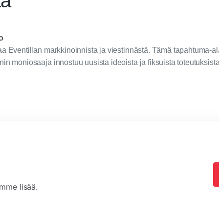
ta
o
a Eventillan markkinoinnista ja viestinnästä. Tämä tapahtuma-al
in moniosaaja innostuu uusista ideoista ja fiksuista toteutuksista
omme lisää.