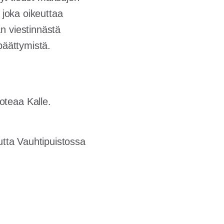
 joka oikeuttaa
n viestinnästä
päättymistä.
oteaa Kalle.
mutta
Vauhtipuistossa