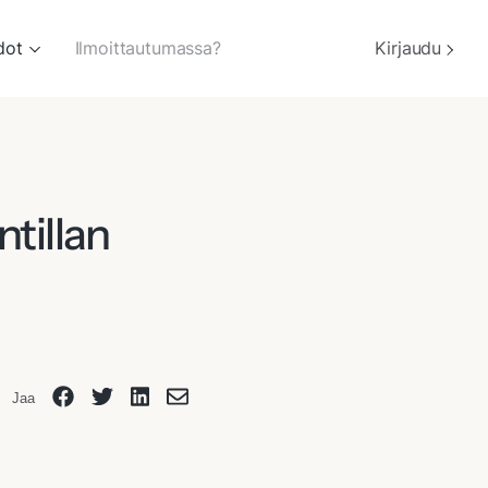
dot
Ilmoittautumassa?
Kirjaudu
ntillan
Jaa