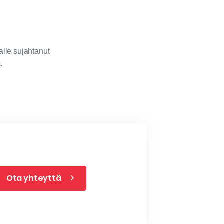
alle sujahtanut
.
Ota yhteyttä