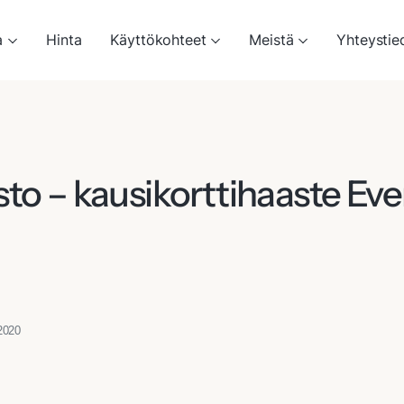
a
Hinta
Käyttökohteet
Meistä
Yhteystie
to – kausikorttihaaste Eve
.2020