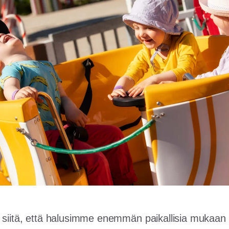
 siitä, että halusimme enemmän paikallisia mukaan 