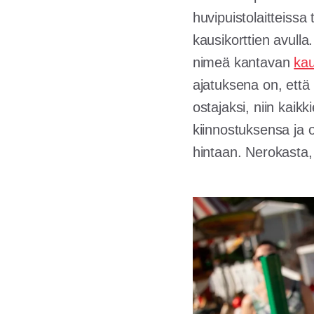
huvipuistolaitteissa
kausikorttien avulla
nimeä kantavan
kau
ajatuksena on, että 
ostajaksi, niin kaikk
kiinnostuksensa ja o
hintaan. Nerokasta,