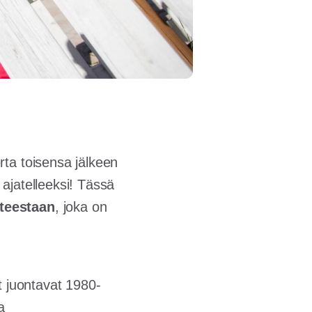
rta toisensa jälkeen
t ajatelleeksi! Tässä
steestaan
, joka on
t juontavat 1980-
a