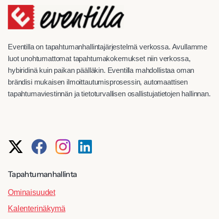
Eventilla on tapahtumanhallintajärjestelmä verkossa. Avullamme
luot unohtumattomat tapahtumakokemukset niin verkossa,
hybiridinä kuin paikan päälläkin. Eventilla mahdollistaa oman
brändisi mukaisen ilmoittautumisprosessin, automaattisen
tapahtumaviestinnän ja tietoturvallisen osallistujatietojen hallinnan.
Tapahtumanhallinta
Ominaisuudet
Kalenterinäkymä