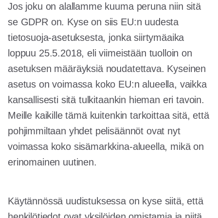
Jos joku on alallamme kuuma peruna niin sitä
se GDPR on. Kyse on siis EU:n uudesta
tietosuoja-asetuksesta, jonka siirtymäaika
loppuu 25.5.2018, eli viimeistään tuolloin on
asetuksen määräyksiä noudatettava. Kyseinen
asetus on voimassa koko EU:n alueella, vaikka
kansallisesti sitä tulkitaankin hieman eri tavoin.
Meille kaikille tämä kuitenkin tarkoittaa sitä, että
pohjimmiltaan yhdet pelisäännöt ovat nyt
voimassa koko sisämarkkina-alueella, mikä on
erinomainen uutinen.
Käytännössä uudistuksessa on kyse siitä, että
henkilötiedot ovat yksilöiden omistamia ja niitä