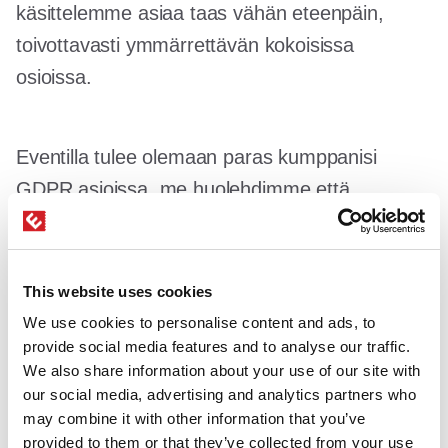
käsittelemme asiaa taas vähän eteenpäin,
toivottavasti ymmärrettävän kokoisissa
osioissa.
Eventilla tulee olemaan paras kumppanisi
GDPR asioissa, me huolehdimme että
palveluntuottajana sinulla, rekisterinpitäjällä on
parhaat työkalut sekä luotettava kumppani
tapahtumanhallinnassasi.
Kysy meiltä lisää.
This website uses cookies
We use cookies to personalise content and ads, to
provide social media features and to analyse our traffic.
Kirjoittajasta
We also share information about your use of our site with
our social media, advertising and analytics partners who
may combine it with other information that you’ve
provided to them or that they’ve collected from your use