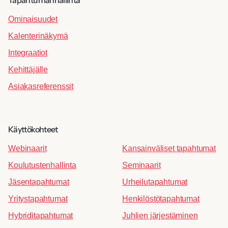
Ominaisuudet
Kalenterinäkymä
Integraatiot
Kehittäjälle
Asiakasreferenssit
Käyttökohteet
Webinaarit
Kansainväliset tapahtumat
Koulutustenhallinta
Seminaarit
Jäsentapahtumat
Urheilutapahtumat
Yritystapahtumat
Henkilöstötapahtumat
Hybriditapahtumat
Juhlien järjestäminen