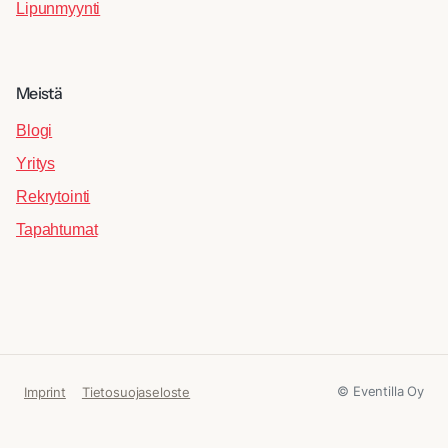
Lipunmyynti
Meistä
Blogi
Yritys
Rekrytointi
Tapahtumat
© Eventilla Oy
Imprint
Tietosuojaseloste