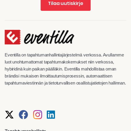
Tilaa uutiskirje
Eventilla on tapahtumanhallintajärjestelmä verkossa. Avullamme
luot unohtumattomat tapahtumakokemukset niin verkossa,
hybiridinä kuin paikan päälläkin. Eventilla mahdollistaa oman
brändisi mukaisen ilmoittautumisprosessin, automaattisen
tapahtumaviestinnän ja tietoturvallisen osallistujatietojen hallinnan.
Tapahtumanhallinta