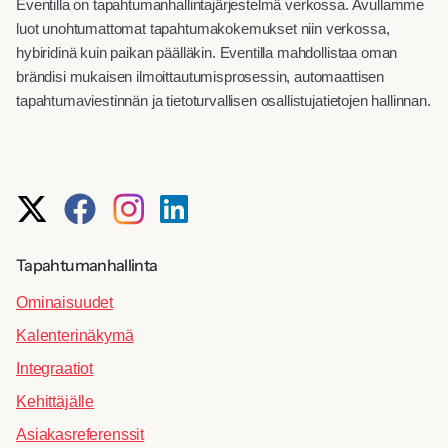
Eventilla on tapahtumanhallintajärjestelmä verkossa. Avullamme
luot unohtumattomat tapahtumakokemukset niin verkossa,
hybiridinä kuin paikan päälläkin. Eventilla mahdollistaa oman
brändisi mukaisen ilmoittautumisprosessin, automaattisen
tapahtumaviestinnän ja tietoturvallisen osallistujatietojen hallinnan.
Tapahtumanhallinta
Ominaisuudet
Kalenterinäkymä
Integraatiot
Kehittäjälle
Asiakasreferenssit