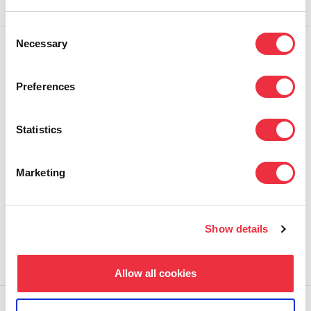
Consent
Necessary
Selection
Preferences
Statistics
Marketing
TALLENNE: Kaikki tapahtumista(ni):
Osallistujakokemus – miten se luodaan?
Show details
11.05.2026
Allow all cookies