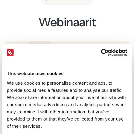
Webinaarit
This website uses cookies
We use cookies to personalise content and ads, to
provide social media features and to analyse our traffic.
We also share information about your use of our site with
our social media, advertising and analytics partners who
TALLENNE: Kaikki tapahtumista(ni): Tapahtumasta
may combine it with other information that you’ve
ilmiöksi – näin rakennat yhteisöllisen elämyksen
provided to them or that they’ve collected from your use
of their services.
04.06.2026