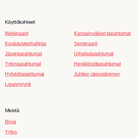
Käyttökohteet
Webinaarit
Kansainväliset tapahtumat
Koulutustenhallinta
Seminaarit
Jäsentapahtumat
Urheilutapahtumat
Yritystapahtumat
Henkilöstötapahtumat
Hybriditapahtumat
Juhlien järjestäminen
Lipunmyynti
Meistä
Blogi
Yritys